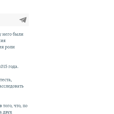
у него были
ния
ия роли
015 года.
теста,
асследовать
того, что, по
а двух