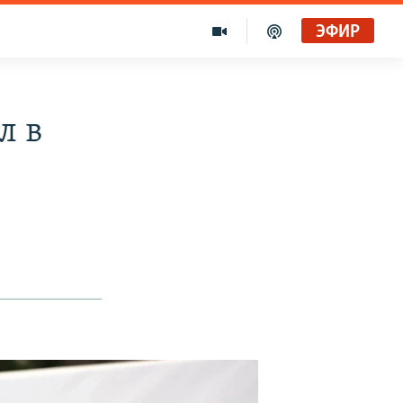
ЭФИР
л в