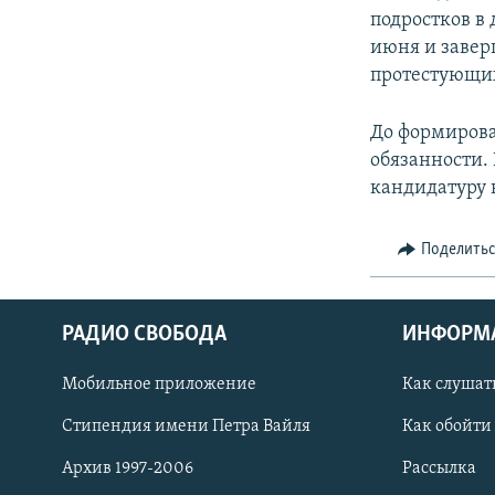
подростков в 
июня и завер
протестующих
До формирова
обязанности.
кандидатуру 
Поделить
РАДИО СВОБОДА
ИНФОРМ
Мобильное приложение
Как слушат
СОЦИАЛЬНЫЕ СЕТИ
Стипендия имени Петра Вайля
Как обойти
Архив 1997-2006
Рассылка