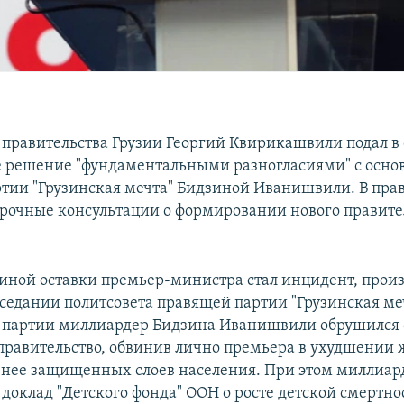
 правительства Грузии Георгий Квирикашвили подал в 
е решение "фундаментальными разногласиями" с осно
тии "Грузинская мечта" Бидзиной Иванишвили. В пра
рочные консультации о формировании нового правите
иной оставки премьер-министра стал инцидент, про
аседании политсовета правящей партии "Грузинская ме
 партии миллиардер Бидзина Иванишвили обрушился 
правительство, обвинив лично премьера в ухудшении
нее защищенных слоев населения. При этом миллиар
доклад "Детского фонда" ООН о росте детской смертнос