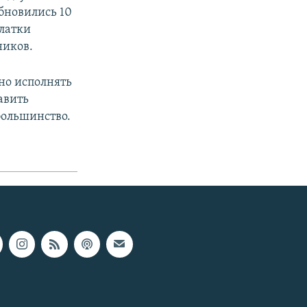
обновились 10
латки
ников.
но исполнять
авить
большинство.