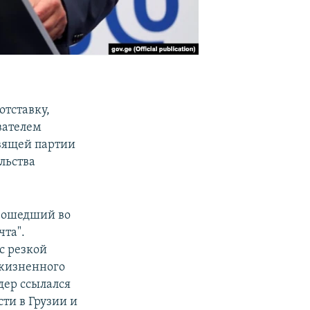
отставку,
вателем
вящей партии
льства
изошедший во
чта".
с резкой
 жизненного
дер ссылался
ти в Грузии и