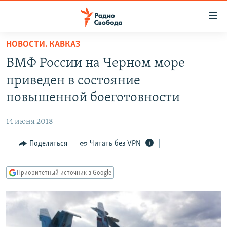
Ссылки
для
упрощенного
НОВОСТИ. КАВКАЗ
ПРОГРАММЫ
доступа
ВМФ России на Черном море
ПОДКАСТЫ
Вернуться
приведен в состояние
к
АВТОРСКИЕ ПРОЕКТЫ
повышенной боеготовности
основному
ЦИТАТЫ СВОБОДЫ
содержанию
14 июня 2018
Вернутся
МНЕНИЯ
к
Поделиться
Читать без VPN
КУЛЬТУРА
главной
навигации
IDEL.РЕАЛИИ
Приоритетный источник в Google
Вернутся
КАВКАЗ.РЕАЛИИ
к
СЕВЕР.РЕАЛИИ
поиску
СИБИРЬ.РЕАЛИИ