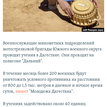
РАСПИСАНИЕ ВЕЩАНИЯ
ПОДПИШИТЕСЬ НА РАССЫЛКУ
СОЦИАЛЬНЫЕ СЕТИ
Военнослужащие минометных подразделений
мотострелковой бригады Южного военного округа
проводят учения в Дагестане. Они проходят на
Все сайты РСЕ/РС
полигоне "Дальний".
В течение месяца более 200 военных будут
уничтожать условного противника на расстоянии
от 800 до 1,5 тыс. метров в дневное и ночное время
суток,
пишет
"Молодежь Дагестана".
В учениях задействовано около 40 единиц