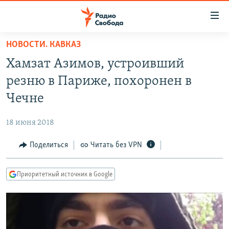
Ссылки
для
упрощенного
НОВОСТИ. КАВКАЗ
ПРОГРАММЫ
доступа
Хамзат Азимов, устроивший
ПОДКАСТЫ
Вернуться
резню в Париже, похоронен в
к
АВТОРСКИЕ ПРОЕКТЫ
Чечне
основному
ЦИТАТЫ СВОБОДЫ
содержанию
18 июня 2018
Вернутся
МНЕНИЯ
к
Поделиться
Читать без VPN
КУЛЬТУРА
главной
навигации
IDEL.РЕАЛИИ
Приоритетный источник в Google
Вернутся
КАВКАЗ.РЕАЛИИ
к
СЕВЕР.РЕАЛИИ
поиску
СИБИРЬ.РЕАЛИИ