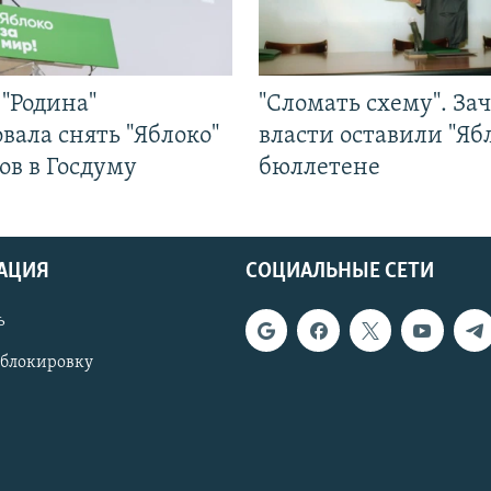
"Родина"
"Сломать схему". За
вала снять "Яблоко"
власти оставили "Ябл
ов в Госдуму
бюллетене
АЦИЯ
СОЦИАЛЬНЫЕ СЕТИ
ь
 блокировку