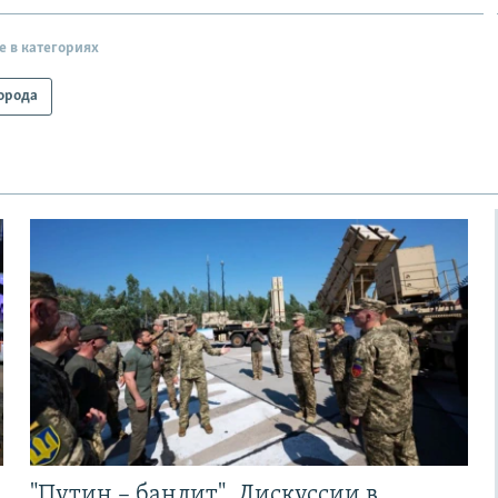
е в категориях
орода
"Путин – бандит". Дискуссии в