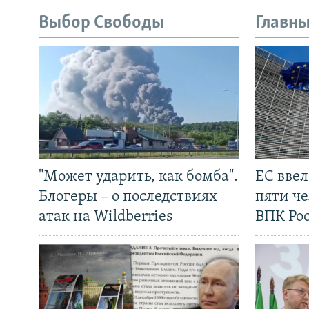
Выбор Свободы
Главны
"Может ударить, как бомба".
ЕС вве
Блогеры – о последствиях
пяти че
атак на Wildberries
ВПК Ро