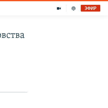
ЭФИР
овства