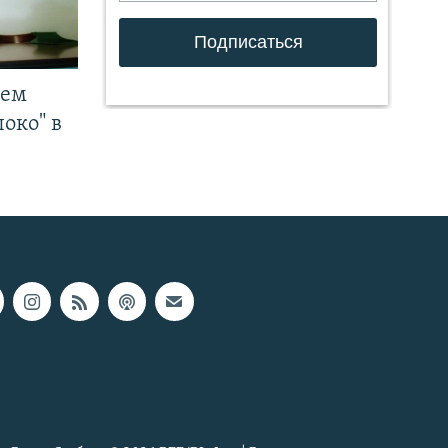
чем
око" в