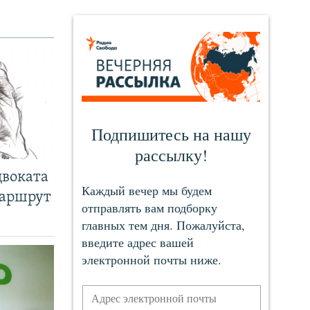
двоката
маршрут