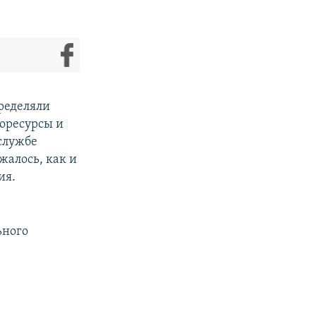
ределяли
оресурсы и
-службе
жалось, как и
ия.
ьного