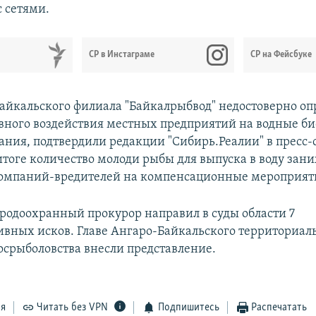
с сетями.
СР в Инстаграме
СР на Фейсбуке
айкальского филиала "Байкалрыбвод" недостоверно оп
вного воздействия местных предприятий на водные би
тания, подтвердили редакции "Сибирь.Реалии" в пресс
итоге количество молоди рыбы для выпуска в воду зани
омпаний-вредителей на компенсационные мероприят
родоохранный прокурор направил в суды области 7
вных исков. Главе Ангаро-Байкальского территориал
осрыболовства внесли представление.
ся
Читать без VPN
Подпишитесь
Распечатать