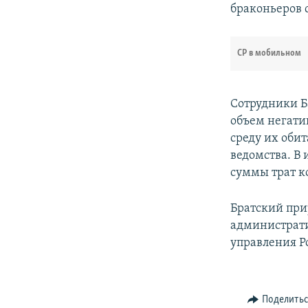
браконьеров 
СР в мобильном
Сотрудники Б
объем негати
среду их оби
ведомства. В 
суммы трат к
Братский при
администрати
управления Р
Поделить