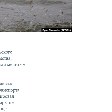
ьского
мства,
если местным
давало
ранспорта.
лировал
оры не
ище