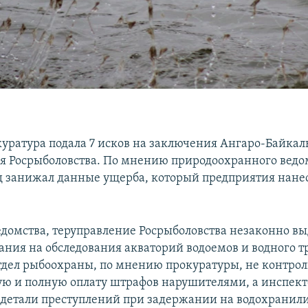
куратура подала 7 исков на заключения Ангаро-Байкал
я Росрыболовства. По мнению природоохранного ведо
 занижал данные ущерба, который предприятия нан
домства, теруправление Росрыболовства незаконно вы
ания на обследования акваторий водоемов и водного т
отдел рыбоохраны, по мнению прокуратуры, не контро
ю и полную оплату штрафов нарушителями, а инспект
 детали преступлений при задержании на водохранил