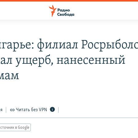
гарье: филиал Росрыбол
ал ущерб, нанесенный
мам
ся
Читать без VPN
сточник в Google