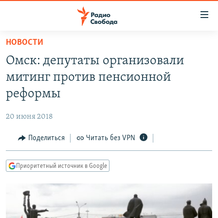
Ссылки
для
упрощенного
НОВОСТИ
ПРОГРАММЫ
доступа
Омск: депутаты организовали
ПОДКАСТЫ
Вернуться
митинг против пенсионной
к
АВТОРСКИЕ ПРОЕКТЫ
реформы
основному
ЦИТАТЫ СВОБОДЫ
содержанию
20 июня 2018
Вернутся
МНЕНИЯ
к
Поделиться
Читать без VPN
КУЛЬТУРА
главной
навигации
IDEL.РЕАЛИИ
Приоритетный источник в Google
Вернутся
КАВКАЗ.РЕАЛИИ
к
СЕВЕР.РЕАЛИИ
поиску
СИБИРЬ.РЕАЛИИ