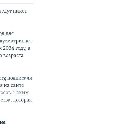
ведут пикет
од для
дусматривает
2034 году, а
о возраста
org подписали
я на сайте
лосов. Таким
ства, которая
гие