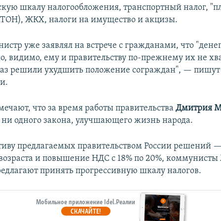
оскую шкалу налогообложения, транспортный налог, "пл
ТОН), ЖКХ, налоги на имущество и акцизы.
стр уже заявлял на встрече с гражданами, что "денег
о, видимо, ему и правительству по-прежнему их не хва
раз решили ухудшить положение сограждан", — пишут
и.
мечают, что за время работы правительства
Дмитрия М
 ни одного закона, улучшающего жизнь народа.
тиву предлагаемых правительством России решений 
возраста и повышение НДС с 18% по 20%, коммунисты
редлагают принять прогрессивную шкалу налогов.
Мобильное приложение Idel.Реалии
СКАЧАЙТЕ!