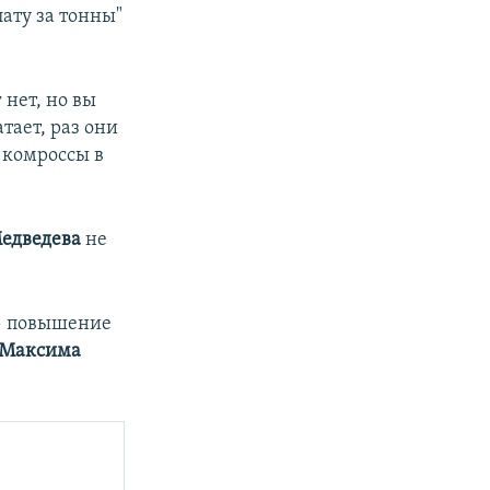
ату за тонны"
 нет, но вы
тает, раз они
 комроссы в
едведева
не
— повышение
Максима