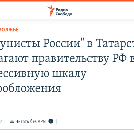
ОВОЛЖЬЕ
унисты России" в Татарс
агают правительству РФ 
ессивную шкалу
ообложения
ся
Читать без VPN