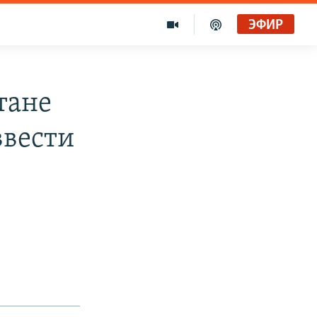
ЭФИР
тане
ввести