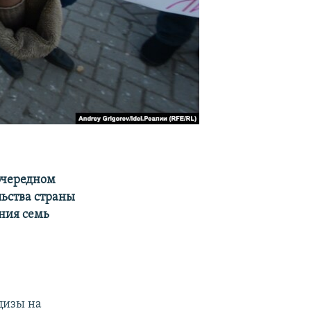
очередном
льства страны
ения семь
цизы на