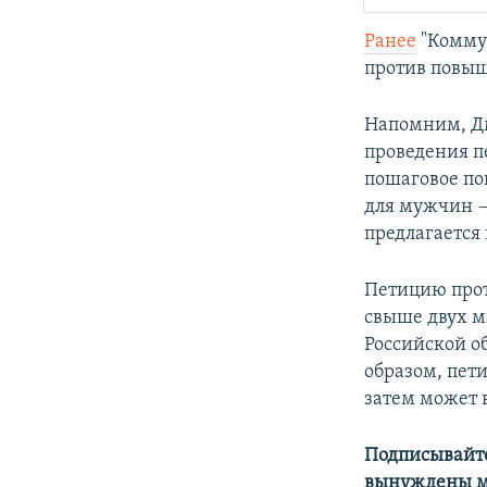
Ранее
"Коммун
против повыш
Напомним, Дм
проведения п
пошаговое по
для мужчин —
предлагается 
Петицию прот
свыше двух м
Российской о
образом, пет
затем может 
Подписывайте
вынуждены м