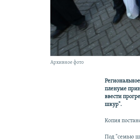
Архивное фото
Региональное
пленуме прин
ввести прогр
шкур".
Копия постан
Под "семью ш