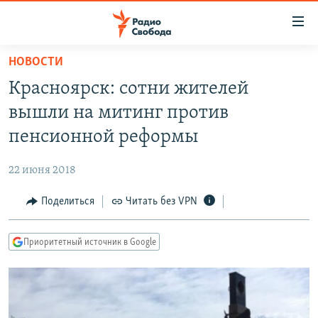
Ссылки
для
упрощенного
НОВОСТИ
ПРОГРАММЫ
доступа
Красноярск: сотни жителей
ПОДКАСТЫ
Вернуться
вышли на митинг против
к
АВТОРСКИЕ ПРОЕКТЫ
пенсионной реформы
основному
ЦИТАТЫ СВОБОДЫ
содержанию
22 июня 2018
Вернутся
МНЕНИЯ
к
Поделиться
Читать без VPN
КУЛЬТУРА
главной
навигации
IDEL.РЕАЛИИ
Приоритетный источник в Google
Вернутся
КАВКАЗ.РЕАЛИИ
к
СЕВЕР.РЕАЛИИ
поиску
СИБИРЬ.РЕАЛИИ