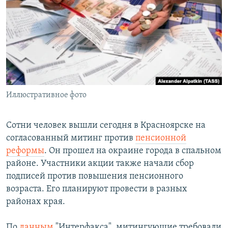
РАСПИСАНИЕ ВЕЩАНИЯ
ПОДПИШИТЕСЬ НА РАССЫЛКУ
СОЦИАЛЬНЫЕ СЕТИ
Иллюстративное фото
Все сайты РСЕ/РС
Сотни человек вышли сегодня в Красноярске на
согласованный митинг против
пенсионной
реформы
. Он прошел на окраине города в спальном
районе. Участники акции также начали сбор
подписей против повышения пенсионного
возраста. Его планируют провести в разных
районах края.
По
данным
"Интерфакса", митингующие требовали