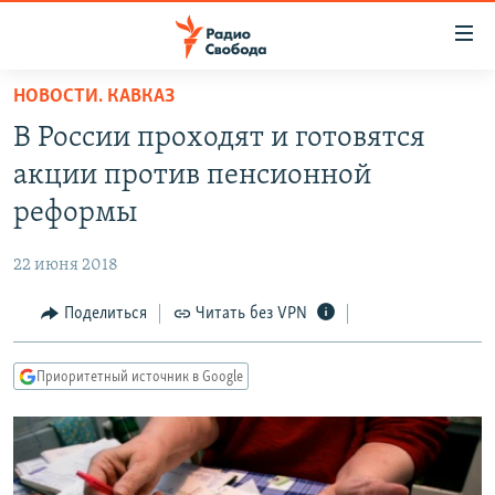
Ссылки
для
упрощенного
НОВОСТИ. КАВКАЗ
ПРОГРАММЫ
доступа
В России проходят и готовятся
ПОДКАСТЫ
Вернуться
акции против пенсионной
к
АВТОРСКИЕ ПРОЕКТЫ
реформы
основному
ЦИТАТЫ СВОБОДЫ
содержанию
22 июня 2018
Вернутся
МНЕНИЯ
к
Поделиться
Читать без VPN
КУЛЬТУРА
главной
навигации
IDEL.РЕАЛИИ
Приоритетный источник в Google
Вернутся
КАВКАЗ.РЕАЛИИ
к
СЕВЕР.РЕАЛИИ
поиску
СИБИРЬ.РЕАЛИИ