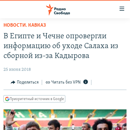
Ссылки
для
упрощенного
НОВОСТИ. КАВКАЗ
ПРОГРАММЫ
доступа
В Египте и Чечне опровергли
ПОДКАСТЫ
Вернуться
информацию об уходе Салаха из
к
АВТОРСКИЕ ПРОЕКТЫ
сборной из-за Кадырова
основному
ЦИТАТЫ СВОБОДЫ
содержанию
25 июня 2018
Вернутся
МНЕНИЯ
к
Поделиться
Читать без VPN
КУЛЬТУРА
главной
навигации
IDEL.РЕАЛИИ
Приоритетный источник в Google
Вернутся
КАВКАЗ.РЕАЛИИ
к
СЕВЕР.РЕАЛИИ
поиску
СИБИРЬ.РЕАЛИИ