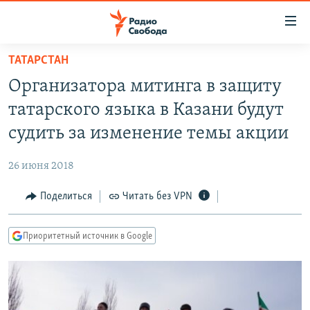
Ссылки
для
упрощенного
ТАТАРСТАН
ПРОГРАММЫ
доступа
Организатора митинга в защиту
ПОДКАСТЫ
Вернуться
татарского языка в Казани будут
к
АВТОРСКИЕ ПРОЕКТЫ
судить за изменение темы акции
основному
ЦИТАТЫ СВОБОДЫ
содержанию
26 июня 2018
Вернутся
МНЕНИЯ
к
Поделиться
Читать без VPN
КУЛЬТУРА
главной
навигации
IDEL.РЕАЛИИ
Приоритетный источник в Google
Вернутся
КАВКАЗ.РЕАЛИИ
к
СЕВЕР.РЕАЛИИ
поиску
СИБИРЬ.РЕАЛИИ