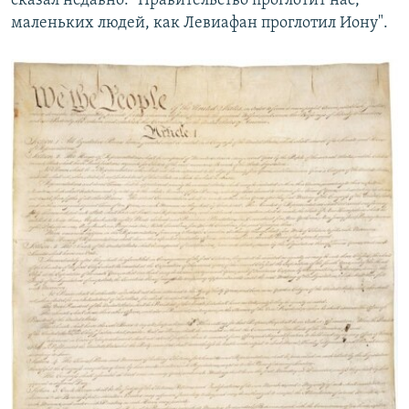
сказал недавно: "Правительство проглотит нас,
маленьких людей, как Левиафан проглотил Иону".