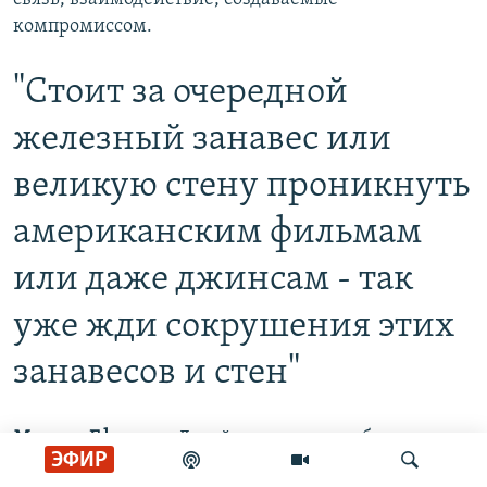
компромиссом.
"Стоит за очередной
железный занавес или
великую стену проникнуть
американским фильмам
или даже джинсам - так
уже жди сокрушения этих
занавесов и стен"
Марина Ефимова
: Давайте только не забудем, что
ЭФИР
все компромиссы, на которые шли составители