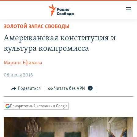
Ссылки
для
упрощенного
ЗОЛОТОЙ ЗАПАС СВОБОДЫ
ПРОГРАММЫ
доступа
Американская конституция и
ПОДКАСТЫ
Вернуться
культура компромисса
к
АВТОРСКИЕ ПРОЕКТЫ
основному
Марина Ефимова
ЦИТАТЫ СВОБОДЫ
содержанию
Вернутся
08 июля 2018
МНЕНИЯ
к
КУЛЬТУРА
Поделиться
Читать без VPN
главной
навигации
IDEL.РЕАЛИИ
Вернутся
Приоритетный источник в Google
КАВКАЗ.РЕАЛИИ
к
СЕВЕР.РЕАЛИИ
поиску
СИБИРЬ.РЕАЛИИ