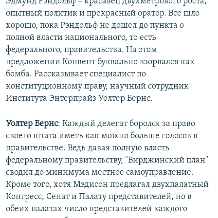
Эдмунд Рэндольф – красавец двухметрового роста,
опытный политик и прекрасный оратор. Все шло
хорошо, пока Рэндольф не дошел до пункта о
полной власти национального, то есть
федерального, правительства. На этом
предложении Конвент буквально взорвался как
бомба. Рассказывает специалист по
конституционному праву, научный сотрудник
Института Энтерпрайз Уолтер Бернс.
Уолтер Бернс
: Каждый делегат боролся за право
своего штата иметь как можно больше голосов в
правительстве. Ведь давая полную власть
федеральному правительству, "Вирджинский план"
сводил до минимума местное самоуправление.
Кроме того, хотя Мэдисон предлагал двухпалатный
Конгресс, Сенат и Палату представителей, но в
обеих палатах число представителей каждого