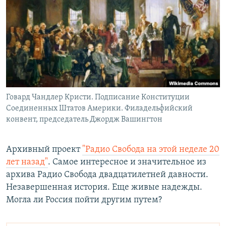
РАСПИСАНИЕ ВЕЩАНИЯ
ПОДПИШИТЕСЬ НА РАССЫЛКУ
СОЦИАЛЬНЫЕ СЕТИ
Говард Чандлер Кристи. Подписание Конституции
Соединенных Штатов Америки. Филадельфийский
конвент, председатель Джордж Вашингтон
Все сайты РСЕ/РС
Архивный проект
"Радио Свобода на этой неделе 20
лет назад"
. Самое интересное и значительное из
архива Радио Свобода двадцатилетней давности.
Незавершенная история. Еще живые надежды.
Могла ли Россия пойти другим путем?