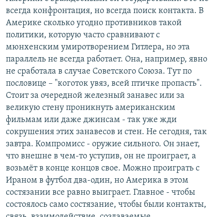
всегда конфронтация, но всегда поиск контакта. В
Америке сколько угодно противников такой
политики, которую часто сравнивают с
мюнхенским умиротворением Гитлера, но эта
параллель не всегда работает. Она, например, явно
не сработала в случае Советского Союза. Тут по
пословице – "коготок увяз, всей птичке пропасть".
Стоит за очередной железный занавес или за
великую стену проникнуть американским
фильмам или даже джинсам - так уже жди
сокрушения этих занавесов и стен. Не сегодня, так
завтра. Компромисс - оружие сильного. Он знает,
что внешне в чем-то уступив, он не проиграет, а
возьмёт в конце концов свое. Можно проиграть с
Ираном в футбол два-один, но Америка в этом
состязании все равно выиграет. Главное - чтобы
состоялось само состязание, чтобы были контакты,
связь, взаимодействие, создаваемые