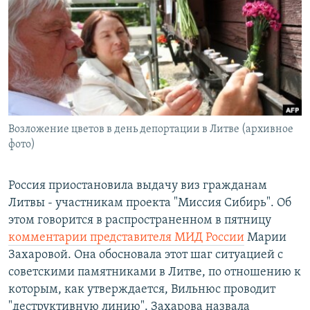
РАСПИСАНИЕ ВЕЩАНИЯ
ПОДПИШИТЕСЬ НА РАССЫЛКУ
СОЦИАЛЬНЫЕ СЕТИ
Возложение цветов в день депортации в Литве (архивное
фото)
Все сайты РСЕ/РС
Россия приостановила выдачу виз гражданам
Литвы - участникам проекта "Миссия Сибирь". Об
этом говорится в распространенном в пятницу
комментарии представителя МИД России
Марии
Захаровой. Она обосновала этот шаг ситуацией с
советскими памятниками в Литве, по отношению к
которым, как утверждается, Вильнюс проводит
"деструктивную линию". Захарова назвала