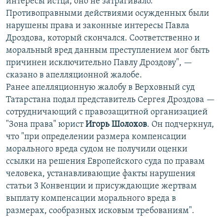
интересы истца, оно не затрагивало.
Противоправными действиями осужденных были
нарушены права и законные интересы Павла
Дроздова, который скончался. Соответственно и
моральный вред данным преступлением мог быть
причинен исключительно Павлу Дроздову", —
сказано в апелляционной жалобе.
Ранее апелляционную жалобу в Верховный суд
Татарстана подал представитель Сергея Дроздова —
сотрудничающий с правозащитной организацией
"Зона права" юрист
Игорь Шолохов
. Он подчеркнул,
что "при определении размера компенсации
морального вреда судом не получили оценки
ссылки на решения Европейского суда по правам
человека, устанавливающие факты нарушения
статьи 3 Конвенции и присуждающие жертвам
выплату компенсации морального вреда в
размерах, сообразных исковым требованиям".