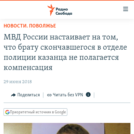
Ссылки
для
упрощенного
НОВОСТИ. ПОВОЛЖЬЕ
ПРОГРАММЫ
доступа
МВД России настаивает на том,
ПОДКАСТЫ
Вернуться
что брату скончавшегося в отделе
к
АВТОРСКИЕ ПРОЕКТЫ
полиции казанца не полагается
основному
ЦИТАТЫ СВОБОДЫ
содержанию
компенсация
Вернутся
МНЕНИЯ
к
29 июня 2018
КУЛЬТУРА
главной
Поделиться
Читать без VPN
навигации
IDEL.РЕАЛИИ
Вернутся
КАВКАЗ.РЕАЛИИ
к
Приоритетный источник в Google
СЕВЕР.РЕАЛИИ
поиску
СИБИРЬ.РЕАЛИИ