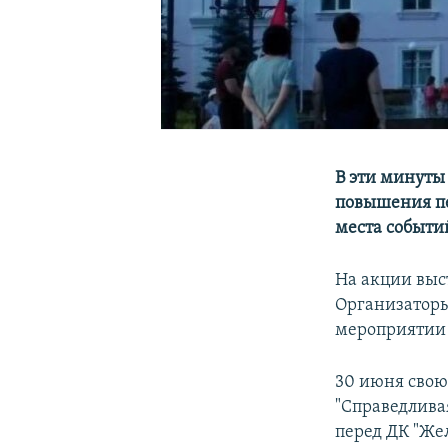
В эти минуты
повышения пен
места событи
На акции выс
Организаторы
мероприятии 
30 июня свою
"Справедлива
перед ДК "Же