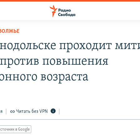
ОВОЛЖЬЕ
енодольске проходит мит
против повышения
онного возраста
ся
Читать без VPN
сточник в Google