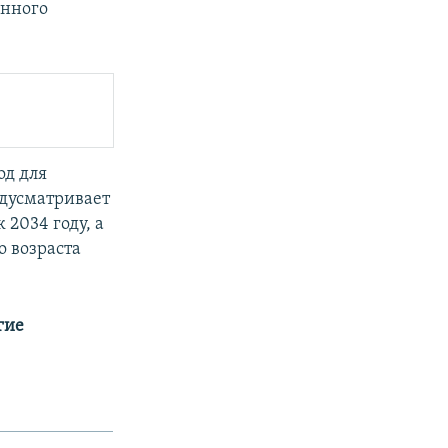
онного
од для
дусматривает
2034 году, а
о возраста
гие