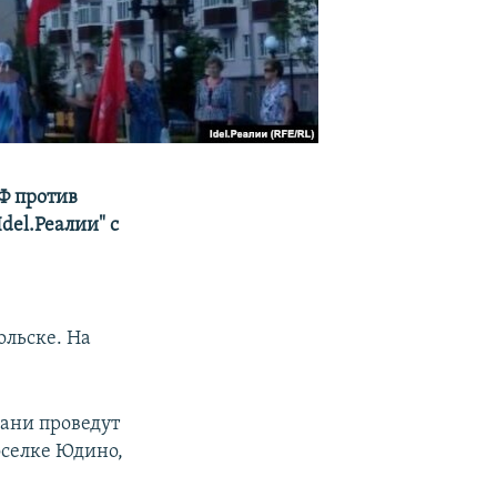
Ф против
del.Реалии" с
.
ольске. На
ани проведут
оселке Юдино,