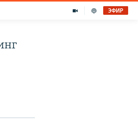
ЭФИР
инг