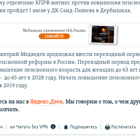
му отделению КПРФ митинг против повышения пенси
ция пройдет 1 июля у ДК Саид-Галиева в Дербышках.
Мобильное приложение Idel.Реалии
СКАЧАЙТЕ!
итрий Медведев предложил ввести переходный пери
енсионной реформы в России. Переходный период пре
вышение пенсионного возраста для женщин до 63 лет к 
 до 65 лет к 2028 году. Начать повышение пенсионног
в 2019 году.
сь на нас в
Яндекс.Дзен
. Мы говорим о том, о чем дру
олчать.
ся
Читать без VPN
Подпишитесь
Распечатать