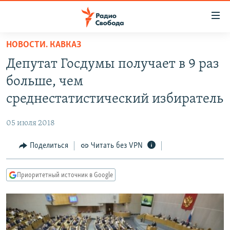
Ссылки
для
упрощенного
НОВОСТИ. КАВКАЗ
ПРОГРАММЫ
доступа
Депутат Госдумы получает в 9 раз
ПОДКАСТЫ
Вернуться
больше, чем
к
АВТОРСКИЕ ПРОЕКТЫ
среднестатистический избиратель
основному
ЦИТАТЫ СВОБОДЫ
содержанию
05 июля 2018
Вернутся
МНЕНИЯ
к
Поделиться
Читать без VPN
КУЛЬТУРА
главной
навигации
IDEL.РЕАЛИИ
Приоритетный источник в Google
Вернутся
КАВКАЗ.РЕАЛИИ
к
СЕВЕР.РЕАЛИИ
поиску
СИБИРЬ.РЕАЛИИ