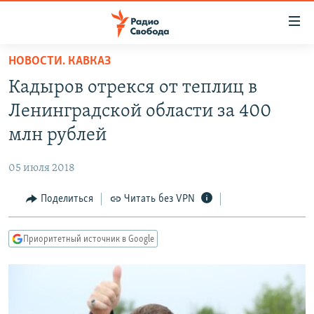
Ссылки
для
упрощенного
НОВОСТИ. КАВКАЗ
ПРОГРАММЫ
доступа
Кадыров отрекся от теплиц в
ПОДКАСТЫ
Вернуться
Ленинградской области за 400
к
АВТОРСКИЕ ПРОЕКТЫ
млн рублей
основному
ЦИТАТЫ СВОБОДЫ
содержанию
05 июля 2018
Вернутся
МНЕНИЯ
к
Поделиться
Читать без VPN
КУЛЬТУРА
главной
навигации
IDEL.РЕАЛИИ
Приоритетный источник в Google
Вернутся
КАВКАЗ.РЕАЛИИ
к
СЕВЕР.РЕАЛИИ
поиску
СИБИРЬ.РЕАЛИИ