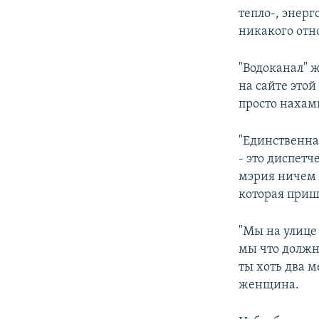
тепло-, энер
никакого отн
"Водоканал" 
на сайте этой
просто нахам
"Единственная
- это диспет
мэрия ничем 
которая приш
"Мы на улице
мы что должн
ты хоть два м
женщина.