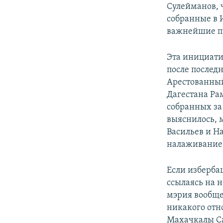
Сулейманов, ч
собранные в 
важнейшие п
Эта инициати
после послед
Арестованны
Дагестана Ра
собранных за 
выяснилось, 
Васильев и Н
налаживание 
Если изберба
ссылаясь на 
мэрия вообще 
никакого отн
Махачкалы Саи