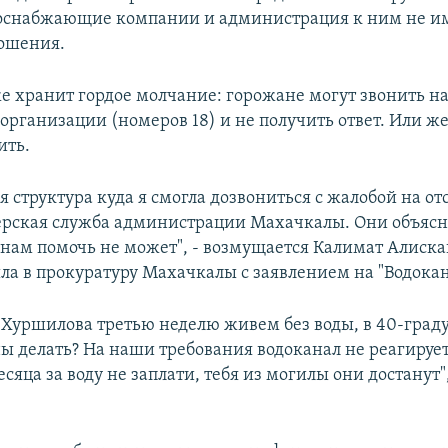
госнабжающие компании и администрация к ним не и
ошения.
же хранит гордое молчание: горожане могут звонить на
 организации (номеров 18) и не получить ответ. Или ж
ить.
 структура куда я смогла дозвониться с жалобой на от
черская служба администрации Махачкалы. Они объясн
нам помочь не может", - возмущается Калимат Алиска
ла в прокуратуру Махачкалы с заявлением на "Водокан
 Хуршилова третью неделю живем без воды, в 40-град
ы делать? На наши требования водоканал не реагирует
есяца за воду не заплати, тебя из могилы они достанут",