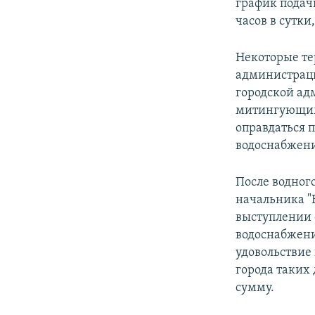
график подачи
часов в сутки
Некоторые те
администраци
городской ад
митингующим
оправдаться 
водоснабжен
После водног
начальника "
выступлении 
водоснабжения
удовольствие
города таких 
сумму.