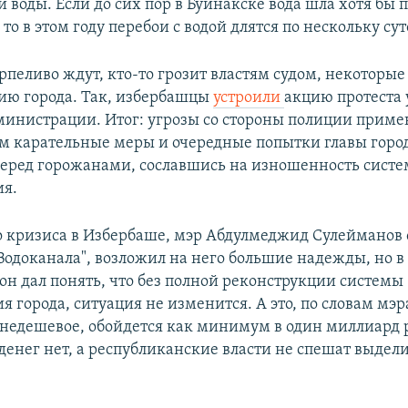
 воды. Если до сих пор в Буйнакске вода шла хотя бы 
, то в этом году перебои с водой длятся по нескольку сут
рпеливо ждут, кто-то грозит властям судом, некоторы
ю города. Так, избербашцы
устроили
акцию протеста 
министрации. Итог: угрозы со стороны полиции приме
 карательные меры и очередные попытки главы горо
перед горожанами, сославшись на изношенность сист
ия.
о кризиса в Избербаше, мэр Абдулмеджид Сулейманов
Водоканала", возложил на него большие надежды, но в
он дал понять, что без полной реконструкции системы
 города, ситуация не изменится. А это, по словам мэр
 недешевое, обойдется как минимум в один миллиард 
денег нет, а республиканские власти не спешат выдел