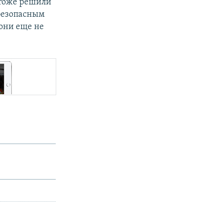
 тоже решили
 безопасным
 они еще не