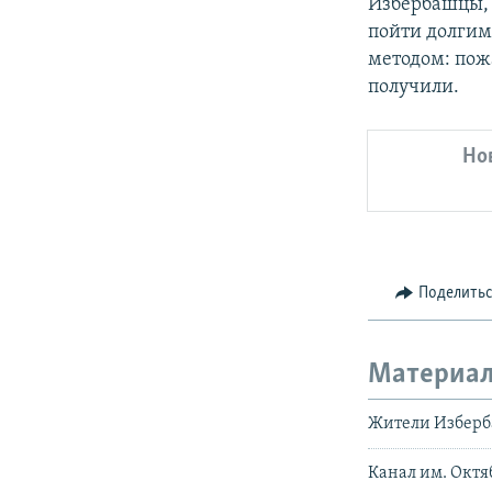
Избербашцы, 
пойти долгим
методом: пож
получили.
Но
Поделить
Материал
Жители Изберба
Канал им. Октя