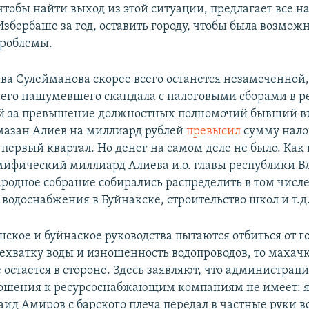
тобы найти выход из этой ситуации, предлагает все на
Избербаше за год, оставить городу, чтобы была возмож
роблемы.
ва Сулейманова скорее всего останется незамеченной,
него нашумевшего скандала с налоговыми сборами в р
й за превышение должностных полномочий бывший в
мазан Алиев на миллиард рублей
превысил
сумму нало
первый квартал. Но денег на самом деле не было. Как
мифический миллиард Алиева и.о. главы республики 
ародное собрание собирались распределить в том числе
водоснабжения в Буйнакске, строительство школ и т.д
шское и буйнаское руководства пытаются отбиться от г
нехватку воды и изношенность водопроводов, то махач
остается в стороне. Здесь заявляют, что администраци
ошения к ресурсоснабжающим компаниям не имеет: я
д Амиров с барского плеча передал в частные руки вс