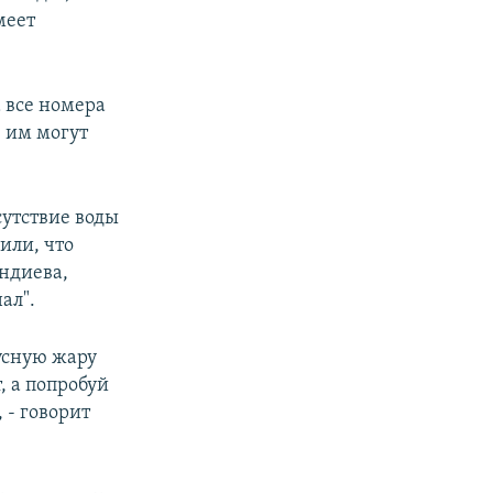
меет
 все номера
е им могут
сутствие воды
или, что
ндиева,
ал".
усную жару
, а попробуй
 - говорит