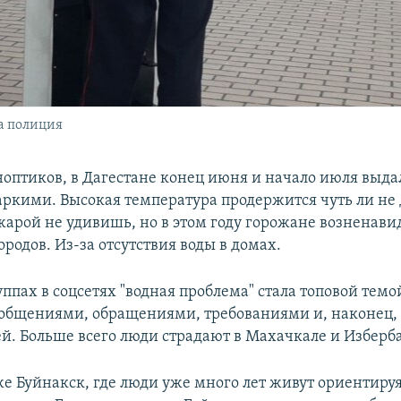
а полиция
ноптиков, в Дагестане конец июня и начало июля выда
ркими. Высокая температура продержится чуть ли не д
жарой не удивишь, но в этом году горожане возненави
ородов. Из-за отсутствия воды в домах.
ппах в соцсетях "водная проблема" стала топовой тем
общениями, обращениями, требованиями и, наконец,
тей. Больше всего люди страдают в Махачкале и Изберб
же Буйнакск, где люди уже много лет живут ориентируя