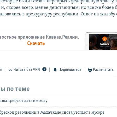
которые были готовы перекрыть федеральную трассу,
 и, скорее всего, менее действенным, но все же более
аловались в прокуратуру республики. Ответ на жалобу
востное приложение Кавказ.Реалии.
Скачать
ся
Читать без VPN
Подпишитесь
Распечатать
ы по теме
ша требуют дать им воду
брьской революции в Махачкале снова утопает в мусоре