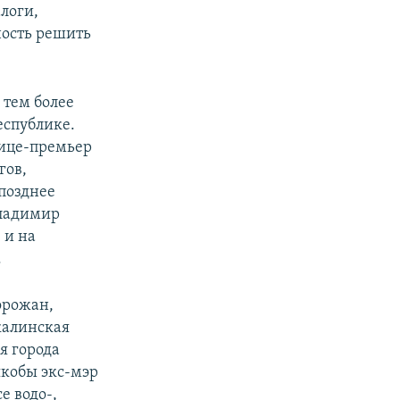
логи,
ность решить
 тем более
еспублике.
ице-премьер
гов,
 позднее
Владимир
 и на
.
орожан,
калинская
я города
кобы экс-мэр
е водо-,