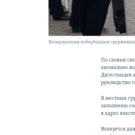
Возмущенных избербашцев сдерживал
По словам си
аномально жа
Дагестанцев 
руководство г
В местных гру
заполнены со
в адрес влас
Волнуется да