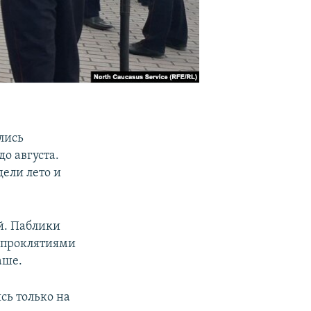
лись
о августа.
дели лето и
ой. Паблики
 проклятиями
аше.
сь только на