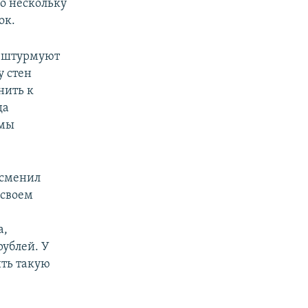
по нескольку
ок.
е штурмуют
у стен
нить к
да
емы
 сменил
 своем
а,
рублей. У
ить такую