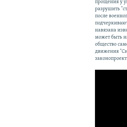
прощения у ук
разрушить "с
после военно
подчеркивают
навязана изв
может быть н
общество сам
движения "Си
законопроект