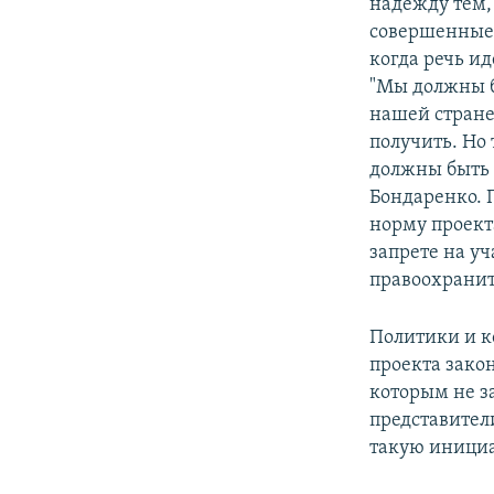
надежду тем, 
совершенные 
когда речь и
"Мы должны бо
нашей стране
получить. Но
должны быть 
Бондаренко. 
норму проект
запрете на уч
правоохранит
Политики и к
проекта закон
которым не з
представител
такую инициа