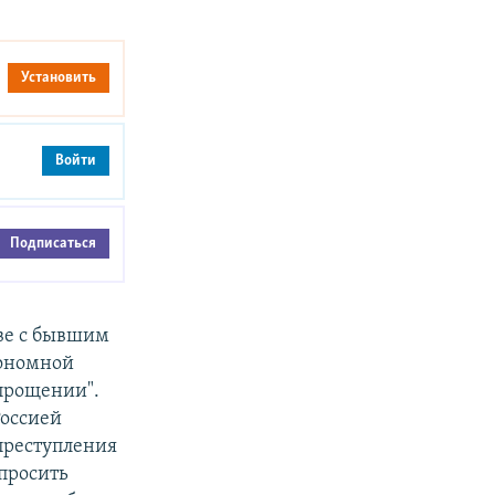
Установить
Войти
Подписаться
аве с бывшим
тономной
прощении".
Россией
преступления
просить