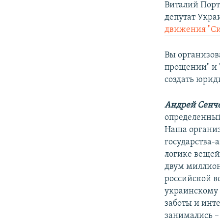
Виталий Порт
депутат Укра
движения "Си
Вы организов
прощении" и 
создать юрид
Андрей Сенч
определенный 
Наша организ
государства-
логике вещей
двум миллион
российской в
украинскому б
заботы и инте
занимались –