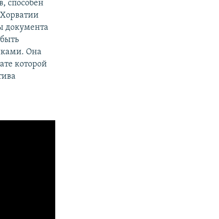
в, способен
т Хорватии
ры документа
 быть
иками. Она
ате которой
тива