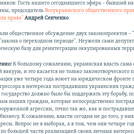
ников: Гость нашего сегодняшнего эфира – бывший н
ины, председатель
Всеукраинского общественного пра
ла права"
Андрей Сенченко
.
али общественное обсуждение двух законопроектов – "
"закона о переходном периоде". Неужели сами депутат
ическую базу для реинтеграции оккупированных терр
енко:
К большому сожалению, украинская власть сама 
вакуум, и это касается не только законотворческого п
ация уже четыре года воюет на юридическом фронте 
агрессора в интересах пострадавших украинских гражд
 государство должно было бы поддержать эту борьбу, п
ам наших граждан, которые непосредственно пострад
ооруженной агрессии, точно так же, как и пострадавше
изнесу. К сожалению, власти сегодня не до того, у них
ресы. Вопрос не в выборах, а в том, чем они четыре го
 по большей части реализацией своих личных интересо