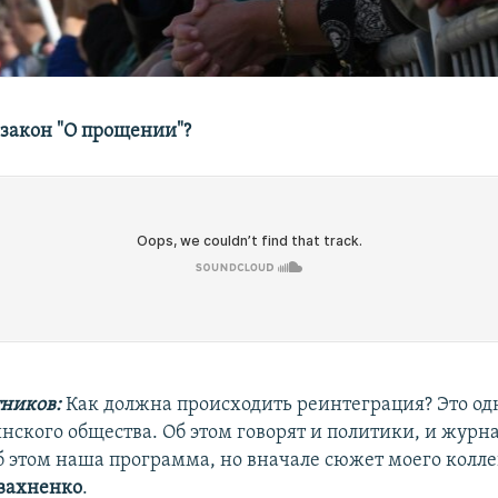
закон "О прощении"?
тников:
Как должна происходить реинтеграция? Это од
нского общества. Об этом говорят и политики, и журн
б этом наша программа, но вначале сюжет моего колл
вахненко
.