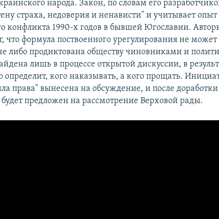
раинского народа. Закон, по словам его разработчико
тену страха, недоверия и ненависти" и учитывает опы
го конфликта 1990-х годов в бывшей Югославии. Авто
, что формула поствоенного урегулирования не может
не либо продиктована обществу чиновниками и полит
айдена лишь в процессе открытой дискуссии, в результ
о определит, кого наказывать, а кого прощать. Инициа
ла права" вынесена на обсуждение, и после доработки
 будет предложен на рассмотрение Верховой рады.