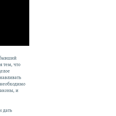
 бывший
 тем, что
целое
анавливать
 необходимо
законы, и
н дать