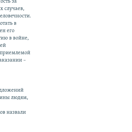
ость за
х случаев,
человечности.
отать в
ен его
тию в войне,
гей
е приемлемой
аказании –
едложений
 вины людям,
ов назвали