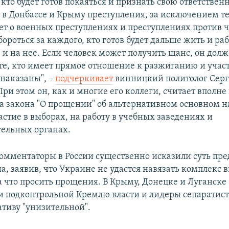
кто будет готов покаяться и признать свою ответственн
в Донбассе и Крыму преступления, за исключением те
дет о военных преступлениях и преступлениях против 
роться за каждого, кто готов будет дальше жить и раб
 и на нее. Если человек может получить шанс, он долж
 те, кто имеет прямое отношение к разжиганию и учас
наказаны", –
подчеркивает
винницкий политолог Сер
При этом он, как и многие его коллеги, считает вполн
а закона "О прощении" об альтернативном основном н
астие в выборах, на работу в учебных заведениях и
ельных органах.
омментаторы в России существенно исказили суть пр
а, заявив, что Украине не удастся навязать комплекс
а что просить прощения. В Крыму, Донецке и Луганске
и подконтрольной Кремлю власти и лидеры сепаратист
тиву "унизительной".