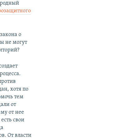
ародный
возащитного
закона о
ы не могут
иторий?
создает
роцесса.
против
ан, хотя по
омочь тем
али от
му от нее
 есть свои
да
в. От власти