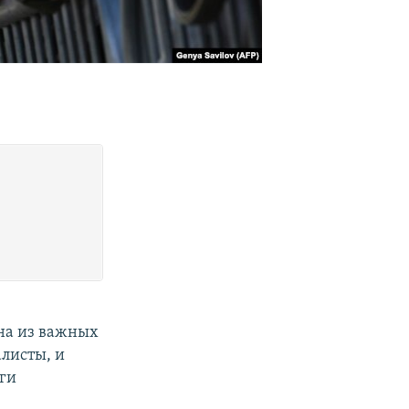
на из важных
алисты, и
еги