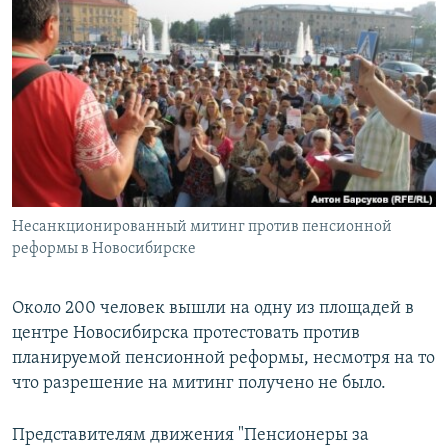
РАСПИСАНИЕ ВЕЩАНИЯ
ПОДПИШИТЕСЬ НА РАССЫЛКУ
СОЦИАЛЬНЫЕ СЕТИ
Несанкционированный митинг против пенсионной
Все сайты РСЕ/РС
реформы в Новосибирске
Около 200 человек вышли на одну из площадей в
центре Новосибирска протестовать против
планируемой пенсионной реформы, несмотря на то
что разрешение на митинг получено не было.
Представителям движения "Пенсионеры за