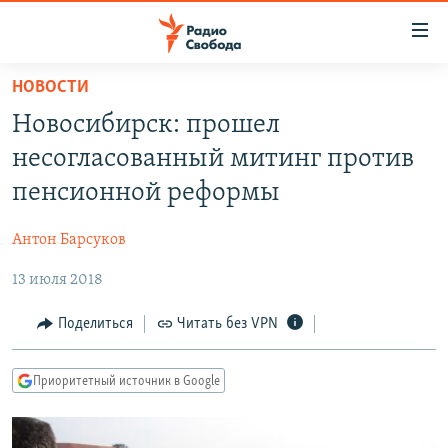
Ссылки
для
упрощенного
НОВОСТИ
ПРОГРАММЫ
доступа
Новосибирск: прошел
ПОДКАСТЫ
Вернуться
несогласованный митинг против
к
АВТОРСКИЕ ПРОЕКТЫ
пенсионной реформы
основному
ЦИТАТЫ СВОБОДЫ
содержанию
Антон Барсуков
Вернутся
МНЕНИЯ
к
13 июля 2018
КУЛЬТУРА
главной
навигации
IDEL.РЕАЛИИ
Поделиться
Читать без VPN
Вернутся
КАВКАЗ.РЕАЛИИ
к
Приоритетный источник в Google
СЕВЕР.РЕАЛИИ
поиску
СИБИРЬ.РЕАЛИИ