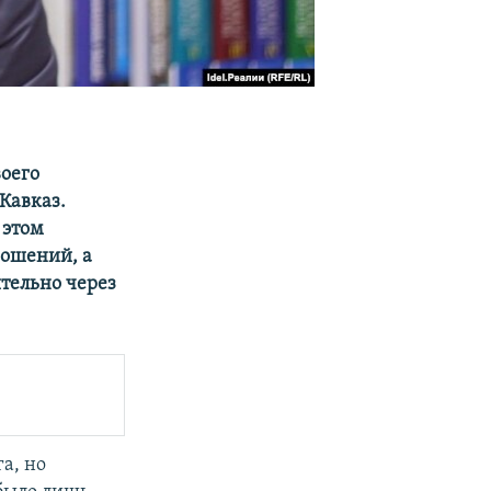
воего
Кавказ.
 этом
ношений, а
тельно через
а, но