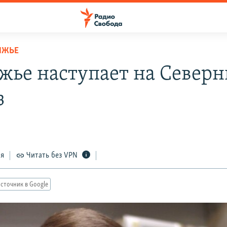
ЛЖЬЕ
жье наступает на Север
з
ся
Читать без VPN
сточник в Google