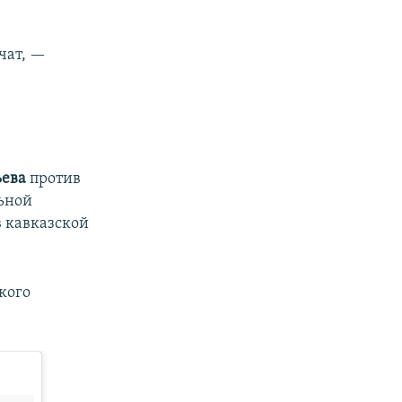
чат, —
ьева
против
ьной
в кавказской
кого