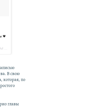
записью
а. В свою
, которая, по
ростого
рио главы