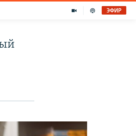
ЭФИР
ный