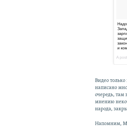
Видео только
написано мно
очередь, там 
мнению некот
народа, закр
Напомним, Мо