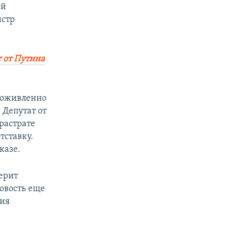
ой
истр
т от Путина
 оживленно
 Депутат от
растрате
тставку.
казе.
верит
овость еще
мия