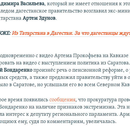
адимира Васильева
, который не имеет отношения к эт
Следом дагестанское правительство возглавил экс-мин
атарстана
Артем Здунов
.
КЖЕ:
Из Татарстана в Дагестан. За что дагестанцы жду
одновременно с видео Артема Прокофьева на Кавказе
ровать на видео с выступлением политика из Саратова.
й Бондаренко
произнёс речь о пенсионной реформе, о 
ых средств, а также предложил правительству уйти в о
ыло в Саратове, но услышали его во всем Северном Кав
рое время появились
сообщения
, что прокуратура про
Бондаренко на наличие признаков экстремизма. Эта н
ла интерес к депутату регионального парламента. Ар
щиюх ему, судя по комментариям, увеличалась.