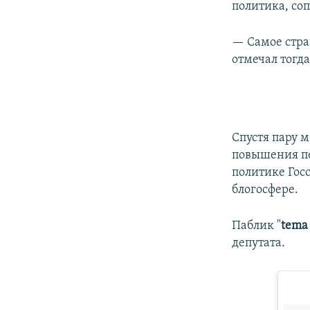
политика, со
— Самое страш
отмечал тогд
Спустя пару 
повышения пе
политике Гос
блогосфере.
Паблик "
tema
депутата.