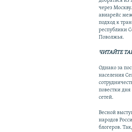
добраться из
через Москву.
авиарейс меж
подход к тра
республики С
Поволжья.
ЧИТАЙТЕ ТА
Однако за пос
населения Се
сотрудничест
повестки дня
сетей.
Весной выст
народов Росс
блогеров. Та