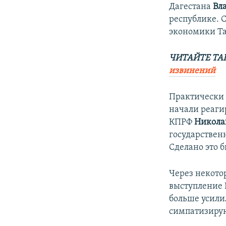
Дагестана
Вл
республике. 
экономики Т
ЧИТАЙТЕ ТА
извинений
Практически 
начали реаги
КПРФ
Никола
государственн
Сделано это б
Через некото
выступление 
больше усили
симпатизирую