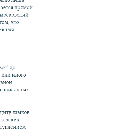
 было лишь
ывается прямой
 московский
том, что
ликами
ься" до
 или иного
льной
е социальных
ащиту языков
вказских
ыступлением