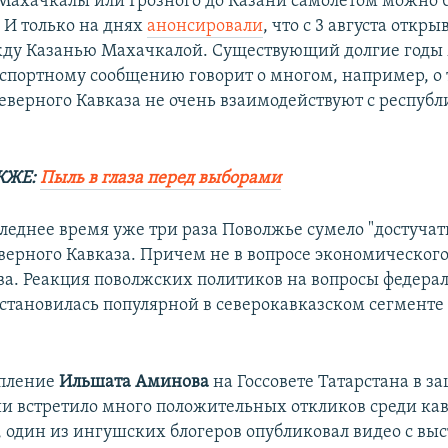
 Махачкалы или Грозного до Казани самолетом можно
 И только на днях
анонсировали
, что с 3 августа откр
ду Казанью Махачкалой. Существующий долгие годы
нспортному сообщению говорит о многом, например, о 
еверного Кавказа не очень взаимодействуют с респуб
КЖЕ:
Пыль в глаза перед выборами
леднее время уже три раза Поволжье сумело "достучат
верного Кавказа. Причем не в вопросе экономического
ва. Реакция поволжских политиков на вопросы федера
 становилась популярной в северокавказском сегмент
упление
Ильшата Аминова
на Госсовете Татарстана в з
ии встретило много положительных откликов среди ка
к, один из ингушских блогеров опубликовал видео с в