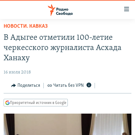
Ссылки
для
упрощенного
НОВОСТИ. КАВКАЗ
ПРОГРАММЫ
доступа
В Адыгее отметили 100-летие
ПОДКАСТЫ
Вернуться
черкесского журналиста Асхада
к
АВТОРСКИЕ ПРОЕКТЫ
Ханаху
основному
ЦИТАТЫ СВОБОДЫ
содержанию
16 июля 2018
Вернутся
МНЕНИЯ
к
Поделиться
Читать без VPN
КУЛЬТУРА
главной
навигации
IDEL.РЕАЛИИ
Приоритетный источник в Google
Вернутся
КАВКАЗ.РЕАЛИИ
к
СЕВЕР.РЕАЛИИ
поиску
СИБИРЬ.РЕАЛИИ