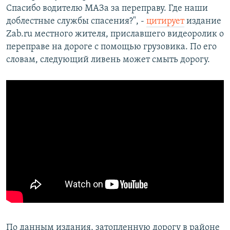
Спасибо водителю МАЗа за переправу. Где наши
доблестные службы спасения?", -
цитирует
издание
Zab.ru местного жителя, приславшего видеоролик о
переправе на дороге с помощью грузовика. По его
словам, следующий ливень может смыть дорогу.
По данным издания, затопленную дорогу в районе