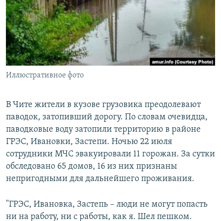
РАСПИСАНИЕ ВЕЩАНИЯ
ПОДПИШИТЕСЬ НА РАССЫЛКУ
СОЦИАЛЬНЫЕ СЕТИ
Иллюстративное фото
В Чите жители в кузове грузовика преодолевают
паводок, затопивший дорогу. По словам очевидца,
Все сайты РСЕ/РС
паводковые воду затопили территорию в районе
ГРЭС, Ивановки, Застепи. Ночью 22 июля
сотрудники МЧС эвакуировали 11 горожан. За сутки
обследовано 65 домов, 16 из них признаны
непригодными для дальнейшего проживания.
"ГРЭС, Ивановка, Застепь – люди не могут попасть
ни на работу, ни с работы, как я. Шел пешком.