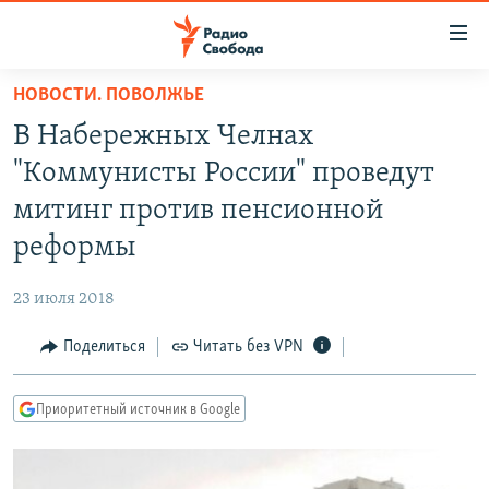
Ссылки
для
упрощенного
НОВОСТИ. ПОВОЛЖЬЕ
ПРОГРАММЫ
доступа
В Набережных Челнах
ПОДКАСТЫ
Вернуться
"Коммунисты России" проведут
к
АВТОРСКИЕ ПРОЕКТЫ
митинг против пенсионной
основному
ЦИТАТЫ СВОБОДЫ
содержанию
реформы
Вернутся
МНЕНИЯ
к
23 июля 2018
КУЛЬТУРА
главной
Поделиться
Читать без VPN
навигации
IDEL.РЕАЛИИ
Вернутся
КАВКАЗ.РЕАЛИИ
к
Приоритетный источник в Google
СЕВЕР.РЕАЛИИ
поиску
СИБИРЬ.РЕАЛИИ