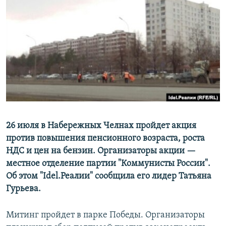
РАСПИСАНИЕ ВЕЩАНИЯ
ПОДПИШИТЕСЬ НА РАССЫЛКУ
СОЦИАЛЬНЫЕ СЕТИ
Все сайты РСЕ/РС
26 июля в Набережных Челнах пройдет акция
против повышения пенсионного возраста, роста
НДС и цен на бензин. Организаторы акции —
местное отделение партии "Коммунисты России".
Об этом "Idel.Реалии" сообщила его лидер Татьяна
Гурьева.
Митинг пройдет в парке Победы. Организаторы