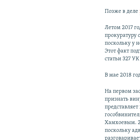
Позже в деле
Летом 2017 г
прокуратуру 
поскольку у 
Этот факт под
статьи 327 У
В мае 2018 го
На первом зас
признать вин
представляет
гособвинител
Хамхоевым. 2
поскольку ад
разговаривае