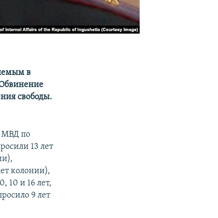
яемым в
. Обвинение
ния свободы.
 МВД по
росили 13 лет
ии),
ет колонии),
 10 и 16 лет,
росило 9 лет