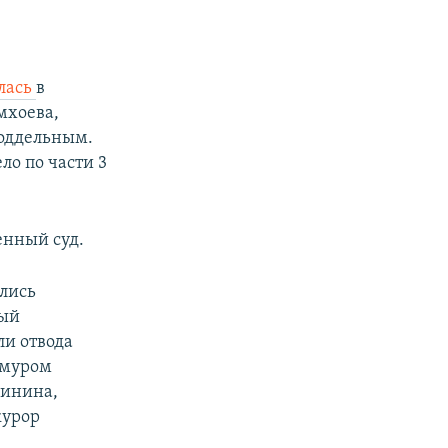
лась
в
мхоева,
поддельным.
ло по части 3
енный суд.
ались
рый
ли отвода
имуром
бинина,
курор