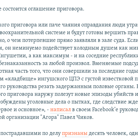
е состоится оглашение приговора.
гкого приговора или паче чаяния оправдания люди утра
авоохранительной системе и будут готовы вершить пра
о, о чем потерпевшие прямо заявляли в зале суда. Есл
м, он неминуемо подействует холодным душем как м
Ингушетии, а как максимум - и на соседние республики
безнаказанность за любой произвол. Вменяемые подс
тная часть того, что они совершили за последние годы
ом «кладбище» ингушского ЦПЭ с густой известковой 
о руководства резать задержанным половые органы. В
го приговора наружу полезут новые эпизоды убийств и
озбуждены уголовные дела о пытках, где следствие жде
рвое и основное», -
написал
в своем Facebook’е руково
й организации "Агора" Павел Чиков.
 пострадавшими по делу
признаны
десять человек, од