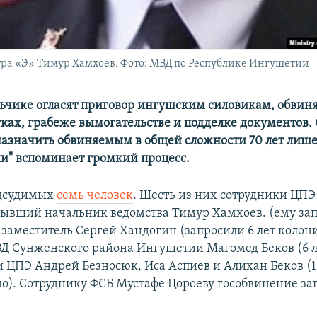
ра «Э» Тимур Хамхоев. Фото: МВД по Республике Ингушетии
льчике огласят приговор ингушским силовикам, обвин
тках, грабеже вымогательстве и подделке документов
назначить обвиняемым в общей сложности 70 лет лише
ии" вспоминает громкий процесс.
одсудимых
семь человек
. Шесть из них сотрудники ЦПЭ
ывший начальник ведомства Тимур Хамхоев. (ему зап
 заместитель Сергей Хандогин (запросили 6 лет колон
Д Сунженского района Ингушетии Магомед Беков (6 л
ЦПЭ Андрей Безносюк, Иса Аспиев и Алихан Беков (10,
но). Сотруднику ФСБ Мустафе Цороеву гособвинение зап