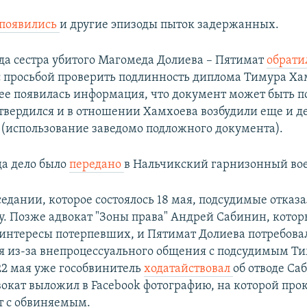
появились
и другие эпизоды пыток задержанных.
ода сестра убитого Магомеда Долиева – Пятимат
обрати
с просьбой проверить подлинность диплома Тимура Ха
нее появилась информация, что документ может быть 
твердился и в отношении Хамхоева возбудили еще и де
К (использование заведомо подложного документа).
да дело было
передано
в Нальчикский гарнизонный во
едании, которое состоялось 18 мая, подсудимые отказ
у. Позже адвокат "Зоны права" Андрей Сабинин, кото
 интересы потерпевших, и Пятимат Долиева потребова
я из-за внепроцессуального общения с подсудимым Т
2 мая уже гособвинитель
ходатайствовал
об отводе Са
вокат выложил в Facebook фотографию, на которой про
т с обвиняемым.