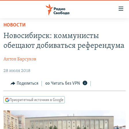
Ссылки
для
упрощенного
НОВОСТИ
ПРОГРАММЫ
доступа
Новосибирск: коммунисты
ПОДКАСТЫ
Вернуться
обещают добиваться референдума
к
АВТОРСКИЕ ПРОЕКТЫ
основному
Антон Барсуков
ЦИТАТЫ СВОБОДЫ
содержанию
Вернутся
28 июля 2018
МНЕНИЯ
к
КУЛЬТУРА
Поделиться
Читать без VPN
главной
навигации
IDEL.РЕАЛИИ
Вернутся
Приоритетный источник в Google
КАВКАЗ.РЕАЛИИ
к
СЕВЕР.РЕАЛИИ
поиску
СИБИРЬ.РЕАЛИИ