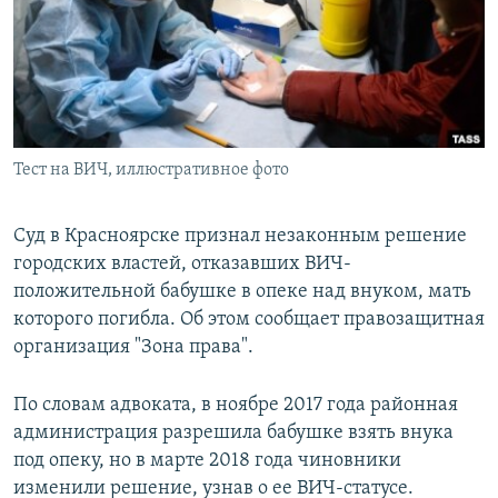
РАСПИСАНИЕ ВЕЩАНИЯ
ПОДПИШИТЕСЬ НА РАССЫЛКУ
СОЦИАЛЬНЫЕ СЕТИ
Тест на ВИЧ, иллюстративное фото
Суд в Красноярске признал незаконным решение
городских властей, отказавших ВИЧ-
Все сайты РСЕ/РС
положительной бабушке в опеке над внуком, мать
которого погибла. Об этом сообщает правозащитная
организация "Зона права".
По словам адвоката, в ноябре 2017 года районная
администрация разрешила бабушке взять внука
под опеку, но в марте 2018 года чиновники
изменили решение, узнав о ее ВИЧ-статусе.