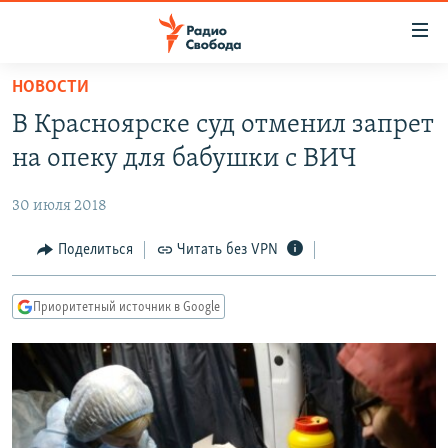
Ссылки
для
упрощенного
НОВОСТИ
ПРОГРАММЫ
доступа
В Красноярске суд отменил запрет
ПОДКАСТЫ
Вернуться
на опеку для бабушки с ВИЧ
к
АВТОРСКИЕ ПРОЕКТЫ
основному
30 июля 2018
ЦИТАТЫ СВОБОДЫ
содержанию
Вернутся
МНЕНИЯ
Поделиться
Читать без VPN
к
КУЛЬТУРА
главной
Приоритетный источник в Google
навигации
IDEL.РЕАЛИИ
Вернутся
КАВКАЗ.РЕАЛИИ
к
СЕВЕР.РЕАЛИИ
поиску
СИБИРЬ.РЕАЛИИ