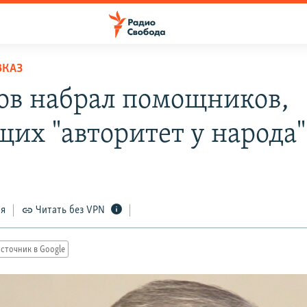
ВКАЗ
ов набрал помощников,
их "авторитет у народа"
ся
Читать без VPN
сточник в Google