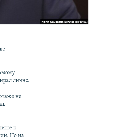
ве
самому
бирал лично.
ортаже не
ень
лиже к
ий. Но на