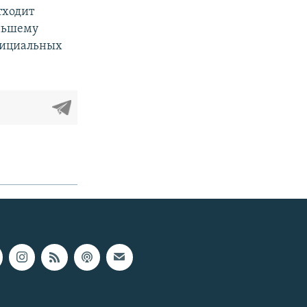
тходит
еньшему
официальных