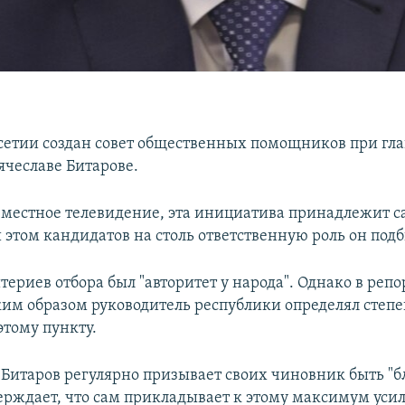
сетии создан совет общественных помощников при гла
ячеславе Битарове.
 местное телевидение, эта инициатива принадлежит 
 этом кандидатов на столь ответственную роль он под
ериев отбора был "авторитет у народа". Однако в реп
ким образом руководитель республики определял степ
этому пункту.
 Битаров регулярно призывает своих чиновник быть "б
верждает, что сам прикладывает к этому максимум усил