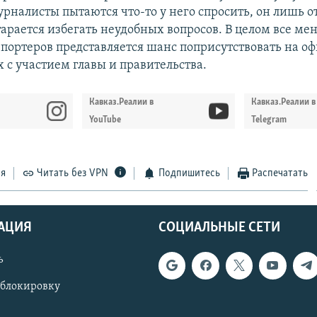
урналисты пытаются что-то у него спросить, он лишь о
тарается избегать неудобных вопросов. В целом все м
епортеров представляется шанс поприсутствовать на 
 с участием главы и правительства.
Кавказ.Реалии в
Кавказ.Реалии в
YouTube
Telegram
ся
Читать без VPN
Подпишитесь
Распечатать
АЦИЯ
СОЦИАЛЬНЫЕ СЕТИ
ь
 блокировку