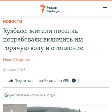
Ссылки
для
упрощенного
НОВОСТИ
ПРОГРАММЫ
доступа
Кузбасс: жители поселка
ПОДКАСТЫ
Вернуться
потребовали включить им
к
АВТОРСКИЕ ПРОЕКТЫ
горячую воду и отопление
основному
ЦИТАТЫ СВОБОДЫ
содержанию
Иван Смирнов
Вернутся
МНЕНИЯ
к
31 июля 2018
КУЛЬТУРА
главной
навигации
IDEL.РЕАЛИИ
Поделиться
Читать без VPN
Вернутся
КАВКАЗ.РЕАЛИИ
к
Приоритетный источник в Google
СЕВЕР.РЕАЛИИ
поиску
СИБИРЬ.РЕАЛИИ