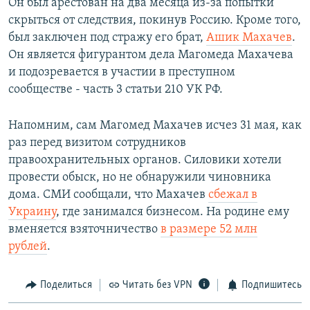
Он был арестован на два месяца из-за попытки
скрыться от следствия, покинув Россию. Кроме того,
был заключен под стражу его брат,
Ашик Махачев
.
Он является фигурантом дела Магомеда Махачева
и подозревается в участии в преступном
сообществе - часть 3 статьи 210 УК РФ.
Напомним, сам Магомед Махачев исчез 31 мая, как
раз перед визитом сотрудников
правоохранительных органов. Силовики хотели
провести обыск, но не обнаружили чиновника
дома. СМИ сообщали, что Махачев
сбежал в
Украину
, где занимался бизнесом. На родине ему
вменяется взяточничество
в размере 52 млн
рублей
.
Поделиться
Читать без VPN
Подпишитесь