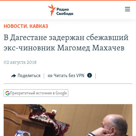
Ссылки
для
упрощенного
НОВОСТИ. КАВКАЗ
ПРОГРАММЫ
доступа
В Дагестане задержан сбежавший
ПОДКАСТЫ
Вернуться
экс-чиновник Магомед Махачев
к
АВТОРСКИЕ ПРОЕКТЫ
основному
02 августа 2018
ЦИТАТЫ СВОБОДЫ
содержанию
Вернутся
МНЕНИЯ
Поделиться
Читать без VPN
к
КУЛЬТУРА
главной
Приоритетный источник в Google
навигации
IDEL.РЕАЛИИ
Вернутся
КАВКАЗ.РЕАЛИИ
к
СЕВЕР.РЕАЛИИ
поиску
СИБИРЬ.РЕАЛИИ