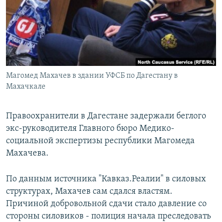
РАСПИСАНИЕ ВЕЩАНИЯ
ПОДПИШИТЕСЬ НА РАССЫЛКУ
СОЦИАЛЬНЫЕ СЕТИ
Магомед Махачев в здании УФСБ по Дагестану в
Махачкале
Правоохранители в Дагестане задержали беглого
Все сайты РСЕ/РС
экс-руководителя Главного бюро Медико-
социальной экспертизы республики Магомеда
Махачева.
По данным источника "Кавказ.Реалии" в силовых
структурах, Махачев сам сдался властям.
Причиной добровольной сдачи стало давление со
стороны силовиков - полиция начала преследовать