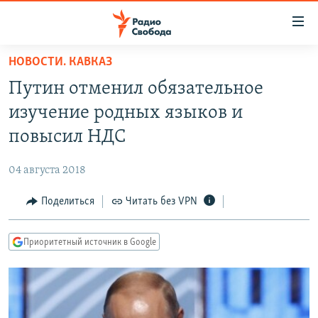
Ссылки
для
упрощенного
НОВОСТИ. КАВКАЗ
ПРОГРАММЫ
доступа
Путин отменил обязательное
ПОДКАСТЫ
Вернуться
изучение родных языков и
к
АВТОРСКИЕ ПРОЕКТЫ
повысил НДС
основному
ЦИТАТЫ СВОБОДЫ
содержанию
04 августа 2018
Вернутся
МНЕНИЯ
к
Поделиться
Читать без VPN
КУЛЬТУРА
главной
навигации
IDEL.РЕАЛИИ
Приоритетный источник в Google
Вернутся
КАВКАЗ.РЕАЛИИ
к
СЕВЕР.РЕАЛИИ
поиску
СИБИРЬ.РЕАЛИИ