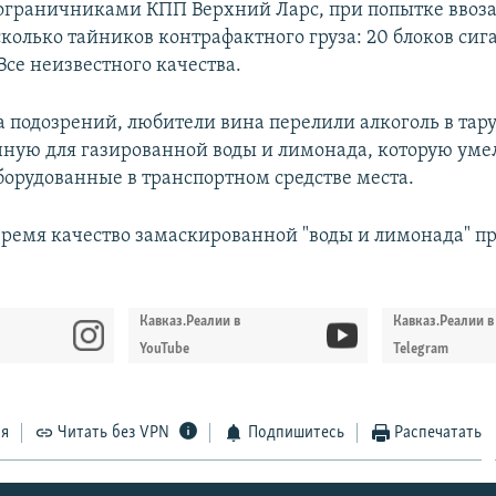
пограничниками КПП Верхний Ларс, при попытке ввоза
колько тайников контрафактного груза: 20 блоков сиг
Все неизвестного качества.
а подозрений, любители вина перелили алкоголь в тару
ную для газированной воды и лимонада, которую умел
борудованные в транспортном средстве места.
время качество замаскированной "воды и лимонада" п
Кавказ.Реалии в
Кавказ.Реалии в
YouTube
Telegram
ся
Читать без VPN
Подпишитесь
Распечатать