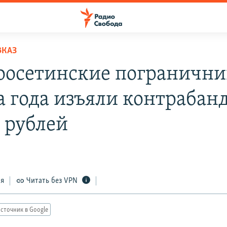
ВКАЗ
оосетинские погранични
а года изъяли контрабан
. рублей
ся
Читать без VPN
сточник в Google