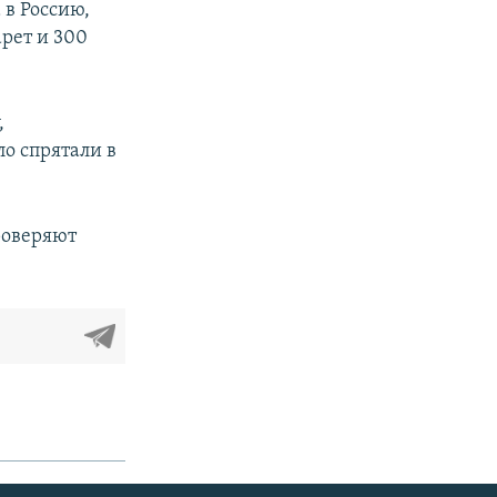
 в Россию,
арет и 300
,
о спрятали в
роверяют