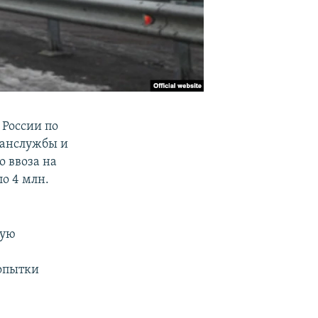
России по
ранслужбы и
 ввоза на
о 4 млн.
ную
попытки