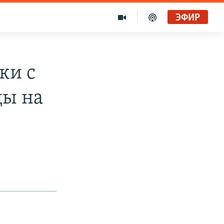
ЭФИР
ки с
ды на