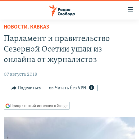
Ссылки
для
упрощенного
НОВОСТИ. КАВКАЗ
ПРОГРАММЫ
доступа
Парламент и правительство
ПОДКАСТЫ
Вернуться
Северной Осетии ушли из
к
АВТОРСКИЕ ПРОЕКТЫ
онлайна от журналистов
основному
ЦИТАТЫ СВОБОДЫ
содержанию
07 августа 2018
Вернутся
МНЕНИЯ
к
Поделиться
Читать без VPN
КУЛЬТУРА
главной
навигации
IDEL.РЕАЛИИ
Приоритетный источник в Google
Вернутся
КАВКАЗ.РЕАЛИИ
к
СЕВЕР.РЕАЛИИ
поиску
СИБИРЬ.РЕАЛИИ