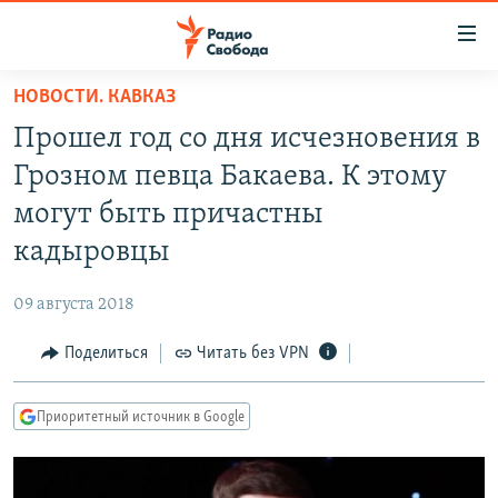
Ссылки
для
упрощенного
НОВОСТИ. КАВКАЗ
ПРОГРАММЫ
доступа
Прошел год со дня исчезновения в
ПОДКАСТЫ
Вернуться
Грозном певца Бакаева. К этому
к
АВТОРСКИЕ ПРОЕКТЫ
могут быть причастны
основному
ЦИТАТЫ СВОБОДЫ
содержанию
кадыровцы
Вернутся
МНЕНИЯ
к
09 августа 2018
КУЛЬТУРА
главной
Поделиться
Читать без VPN
навигации
IDEL.РЕАЛИИ
Вернутся
КАВКАЗ.РЕАЛИИ
к
Приоритетный источник в Google
СЕВЕР.РЕАЛИИ
поиску
СИБИРЬ.РЕАЛИИ