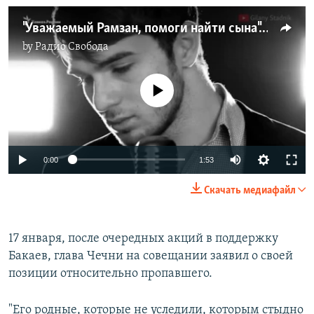
"Уважаемый Рамзан, помоги найти сына". Мать пропавшего певца Бакаева обратилась к Кадырову
by
Радио Свобода
No media source currently available
0:00
1:53
Скачать медиафайл
17 января, после очередных акций в поддержку
Бакаев, глава Чечни на совещании заявил о своей
позиции относительно пропавшего.
"Его родные, которые не уследили, которым стыдно