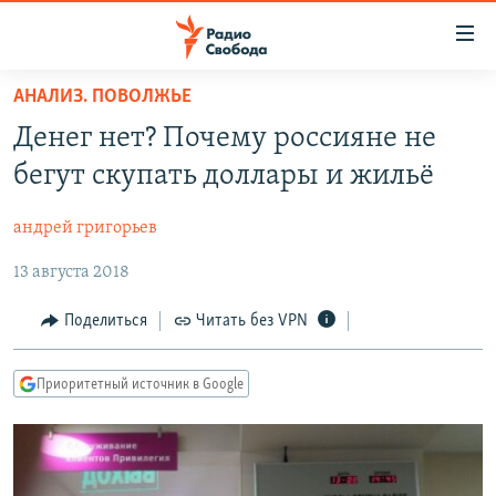
Ссылки
для
упрощенного
АНАЛИЗ. ПОВОЛЖЬЕ
ПРОГРАММЫ
доступа
Денег нет? Почему россияне не
ПОДКАСТЫ
Вернуться
бегут скупать доллары и жильё
к
АВТОРСКИЕ ПРОЕКТЫ
основному
андрей григорьев
ЦИТАТЫ СВОБОДЫ
содержанию
Вернутся
13 августа 2018
МНЕНИЯ
к
КУЛЬТУРА
Поделиться
Читать без VPN
главной
навигации
IDEL.РЕАЛИИ
Вернутся
Приоритетный источник в Google
КАВКАЗ.РЕАЛИИ
к
СЕВЕР.РЕАЛИИ
поиску
СИБИРЬ.РЕАЛИИ