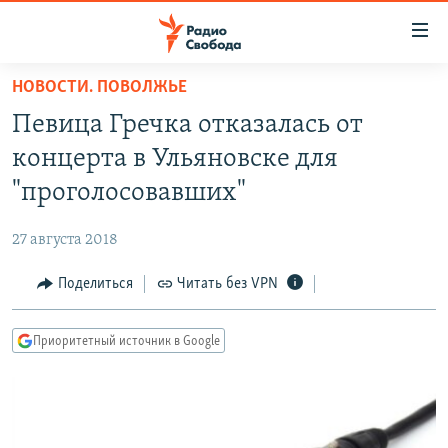
Ссылки
для
упрощенного
НОВОСТИ. ПОВОЛЖЬЕ
ПРОГРАММЫ
доступа
Певица Гречка отказалась от
ПОДКАСТЫ
Вернуться
концерта в Ульяновске для
к
АВТОРСКИЕ ПРОЕКТЫ
"проголосовавших"
основному
ЦИТАТЫ СВОБОДЫ
содержанию
27 августа 2018
Вернутся
МНЕНИЯ
к
Поделиться
Читать без VPN
КУЛЬТУРА
главной
навигации
IDEL.РЕАЛИИ
Приоритетный источник в Google
Вернутся
КАВКАЗ.РЕАЛИИ
к
СЕВЕР.РЕАЛИИ
поиску
СИБИРЬ.РЕАЛИИ