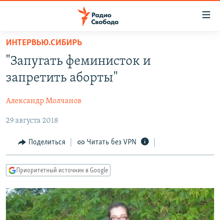
Ссылки
для
упрощенного
ИНТЕРВЬЮ.СИБИРЬ
ПРОГРАММЫ
доступа
"Запугать феминисток и
ПОДКАСТЫ
Вернуться
запретить аборты"
к
АВТОРСКИЕ ПРОЕКТЫ
основному
Александр Молчанов
ЦИТАТЫ СВОБОДЫ
содержанию
Вернутся
29 августа 2018
МНЕНИЯ
к
КУЛЬТУРА
Поделиться
Читать без VPN
главной
навигации
IDEL.РЕАЛИИ
Вернутся
Приоритетный источник в Google
КАВКАЗ.РЕАЛИИ
к
СЕВЕР.РЕАЛИИ
поиску
СИБИРЬ.РЕАЛИИ