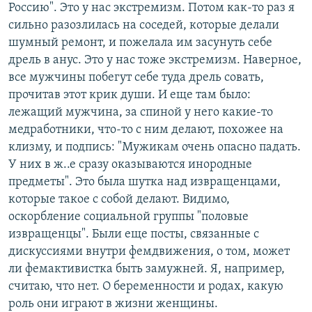
Россию". Это у нас экстремизм. Потом как-то раз я
сильно разозлилась на соседей, которые делали
шумный ремонт, и пожелала им засунуть себе
дрель в анус. Это у нас тоже экстремизм. Наверное,
все мужчины побегут себе туда дрель совать,
прочитав этот крик души. И еще там было:
лежащий мужчина, за спиной у него какие-то
медработники, что-то с ним делают, похожее на
клизму, и подпись: "Мужикам очень опасно падать.
У них в ж..е сразу оказываются инородные
предметы". Это была шутка над извращенцами,
которые такое с собой делают. Видимо,
оскорбление социальной группы "половые
извращенцы". Были еще посты, связанные с
дискуссиями внутри фемдвижения, о том, может
ли фемактивистка быть замужней. Я, например,
считаю, что нет. О беременности и родах, какую
роль они играют в жизни женщины.