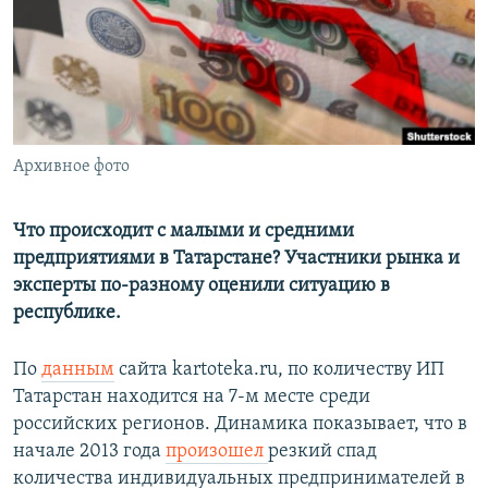
РАСПИСАНИЕ ВЕЩАНИЯ
ПОДПИШИТЕСЬ НА РАССЫЛКУ
СОЦИАЛЬНЫЕ СЕТИ
Архивное фото
Что происходит с малыми и средними
предприятиями в Татарстане? Участники рынка и
Все сайты РСЕ/РС
эксперты по-разному оценили ситуацию в
республике.
По
данным
сайта kartoteka.ru, по количеству ИП
Татарстан находится на 7-м месте среди
российских регионов. Динамика показывает, что в
начале 2013 года
произошел
резкий спад
количества индивидуальных предпринимателей в