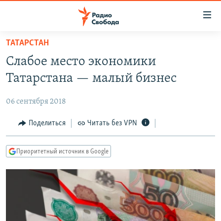
Ссылки
для
упрощенного
ТАТАРСТАН
ПРОГРАММЫ
доступа
Слабое место экономики
ПОДКАСТЫ
Вернуться
Татарстана — малый бизнес
к
АВТОРСКИЕ ПРОЕКТЫ
основному
06 сентября 2018
ЦИТАТЫ СВОБОДЫ
содержанию
Вернутся
МНЕНИЯ
Поделиться
Читать без VPN
к
КУЛЬТУРА
главной
Приоритетный источник в Google
навигации
IDEL.РЕАЛИИ
Вернутся
КАВКАЗ.РЕАЛИИ
к
СЕВЕР.РЕАЛИИ
поиску
СИБИРЬ.РЕАЛИИ