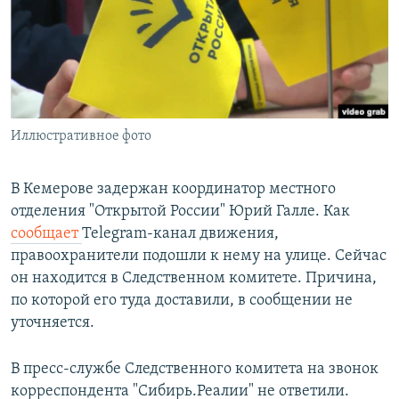
РАСПИСАНИЕ ВЕЩАНИЯ
ПОДПИШИТЕСЬ НА РАССЫЛКУ
СОЦИАЛЬНЫЕ СЕТИ
Иллюстративное фото
В Кемерове задержан координатор местного
отделения "Открытой России" Юрий Галле. Как
Все сайты РСЕ/РС
сообщает
Telegram-канал движения,
правоохранители подошли к нему на улице. Сейчас
он находится в Следственном комитете. Причина,
по которой его туда доставили, в сообщении не
уточняется.
В пресс-службе Следственного комитета на звонок
корреспондента "Сибирь.Реалии" не ответили.