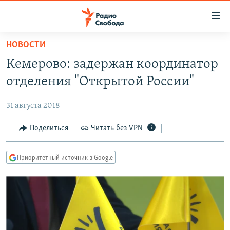
Ссылки
для
упрощенного
НОВОСТИ
ПРОГРАММЫ
доступа
Кемерово: задержан координатор
ПОДКАСТЫ
Вернуться
отделения "Открытой России"
к
АВТОРСКИЕ ПРОЕКТЫ
основному
31 августа 2018
ЦИТАТЫ СВОБОДЫ
содержанию
Вернутся
МНЕНИЯ
Поделиться
Читать без VPN
к
КУЛЬТУРА
главной
Приоритетный источник в Google
навигации
IDEL.РЕАЛИИ
Вернутся
КАВКАЗ.РЕАЛИИ
к
СЕВЕР.РЕАЛИИ
поиску
СИБИРЬ.РЕАЛИИ