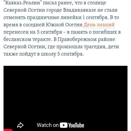
"Кавказ.Реалии" писал ранее, что в столице
Северной Осетии городе Владикавказе не стали
отменять праздничные линейки 1 сентября. В то
время в соседней Южной Осетии
День знаний
перенесен на 5 сентября – в память о погибших в
бесланском теракте. В Правобережном районе
Северной Осетии, где произошла трагедия, дети
также пойдут в школу 5 сентября.