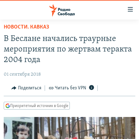
Ссылки
для
упрощенного
НОВОСТИ. КАВКАЗ
ПРОГРАММЫ
доступа
В Беслане начались траурные
ПОДКАСТЫ
Вернуться
мероприятия по жертвам теракта
к
АВТОРСКИЕ ПРОЕКТЫ
2004 года
основному
ЦИТАТЫ СВОБОДЫ
содержанию
01 сентября 2018
Вернутся
МНЕНИЯ
к
Поделиться
Читать без VPN
КУЛЬТУРА
главной
навигации
IDEL.РЕАЛИИ
Приоритетный источник в Google
Вернутся
КАВКАЗ.РЕАЛИИ
к
СЕВЕР.РЕАЛИИ
поиску
СИБИРЬ.РЕАЛИИ