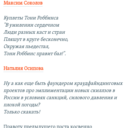
Максим Соколов
Куплеты Тони Роббинса
"В умилении сердечном
Люди разных каст и стран
Пляшут в круге бесконечно,
Окружая пьедестал,
Тони Роббинс правит бал!".
Наталия Осипова
Ну а как еще быть фаундером краудфайндинговых
проектов про эмплиментации новых скиллзов в
России в условиях санкций, силового давления и
плохой погоды?
Только скакать!
Правоту предыдущего поста косвенно