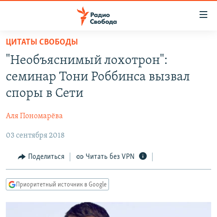
Ссылки
для
упрощенного
ЦИТАТЫ СВОБОДЫ
ПРОГРАММЫ
доступа
"Необъяснимый лохотрон":
ПОДКАСТЫ
Вернуться
семинар Тони Роббинса вызвал
к
АВТОРСКИЕ ПРОЕКТЫ
споры в Сети
основному
ЦИТАТЫ СВОБОДЫ
содержанию
Аля Пономарёва
Вернутся
МНЕНИЯ
к
03 сентября 2018
КУЛЬТУРА
главной
навигации
IDEL.РЕАЛИИ
Поделиться
Читать без VPN
Вернутся
КАВКАЗ.РЕАЛИИ
к
Приоритетный источник в Google
СЕВЕР.РЕАЛИИ
поиску
СИБИРЬ.РЕАЛИИ