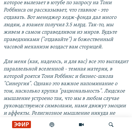
которое вылезает в ютубе по запросу на Тони
Роббинса он рассказывает, что главное - это
отдавать. Вот менеджер хедж-фонда дал много
людям, а взамен получил 3.5 млрд. Так-то, мы
живем в самом справедливом из миров. Будьте
праведниками ("отдавайте") и божественный
часовой механизм воздаст вам сторицей.
Для меня (как, надеюсь, и для вас) все это выглядит
параллельной вселенной - темная материя, в
которой роятся Тони Роббинс и бизнес-школа
"Синергия". Однако это важное напоминание о
том, насколько хрупка "рациональность". Людское
мышление устроено так, что мы в любом случае
руководствуемся символами, нами движут эмоции
и аффекты. Религиозное мышление никуда не
уходило, только проповедники сменили мантии на
ЭФИР
деловые костюмы.