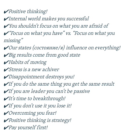
✔️Positive thinking!
✔️Internal world makes you successful
✔️You shouldn’t focus on what you are afraid of
✔️“Focus on what you have” vs. “Focus on what you
missing”
✔️Our states (состояние/я) influence on everything!
✔️Big results come from good state
✔️Habits of moving
✔️Stress is a new achiver
✔️Disappointment destroys you!
✔️If you do the same thing you get the same result
✔️If you are leader you can’t be passive
✔️It’s time to breakthrough!
✔️If you don’t use it you lose it!
✔️Overcoming you fear!
✔️Positive thinking is strategy!
✔️Pay yourself first!