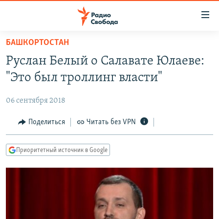
Ссылки
для
упрощенного
БАШКОРТОСТАН
ПРОГРАММЫ
доступа
Руслан Белый о Салавате Юлаеве:
ПОДКАСТЫ
Вернуться
"Это был троллинг власти"
к
АВТОРСКИЕ ПРОЕКТЫ
основному
06 сентября 2018
ЦИТАТЫ СВОБОДЫ
содержанию
Вернутся
МНЕНИЯ
Поделиться
Читать без VPN
к
КУЛЬТУРА
главной
Приоритетный источник в Google
навигации
IDEL.РЕАЛИИ
Вернутся
КАВКАЗ.РЕАЛИИ
к
СЕВЕР.РЕАЛИИ
поиску
СИБИРЬ.РЕАЛИИ