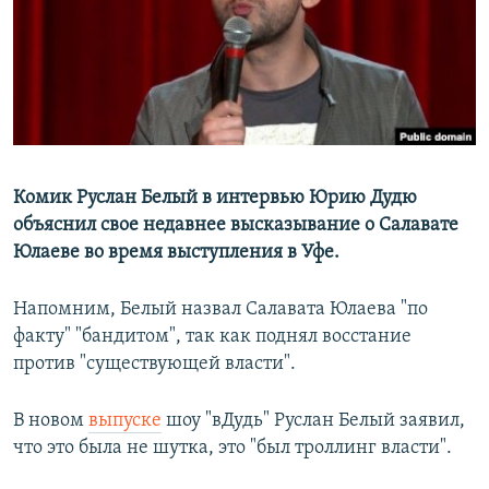
РАСПИСАНИЕ ВЕЩАНИЯ
ПОДПИШИТЕСЬ НА РАССЫЛКУ
СОЦИАЛЬНЫЕ СЕТИ
Комик Руслан Белый в интервью Юрию Дудю
объяснил свое недавнее высказывание о Салавате
Юлаеве во время выступления в Уфе.
Все сайты РСЕ/РС
Напомним, Белый назвал Салавата Юлаева "по
факту" "бандитом", так как поднял восстание
против "существующей власти".
В новом
выпуске
шоу "вДудь" Руслан Белый заявил,
что это была не шутка, это "был троллинг власти".