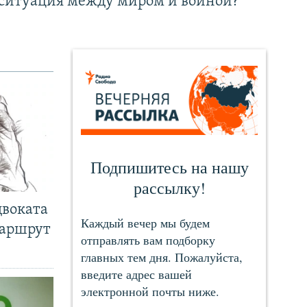
ситуация между миром и войной?
двоката
маршрут