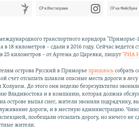
СР в Инстаграме
СР на Фейсбуке
международного транспортного коридора "Приморье-1"
 в 18 километров – сдали в 2016 году. Сейчас ведется 
 в 25 километров – от Артема до Царевки, пишут
"РИА 
телям острова Русский в Приморье
пришлось
собрать 
свой счет отсыпать шлаком опасные места дороги в лес
Холуаем. До этого они неделю безрезультатно звонил
ю Владивостока и в компанию, которая должна обслу
а на острове выпал снег, жители звонили подрядчику, 
служивание дороги, и в местную администрацию. Чин
нспекцией, пообещали отсыпать дорогу, но ничего не с
стные жители.