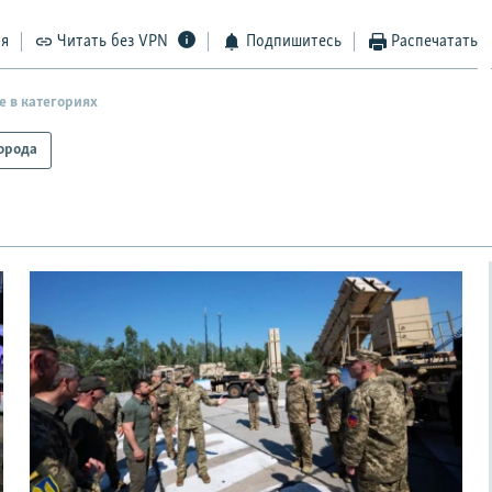
ся
Читать без VPN
Подпишитесь
Распечатать
е в категориях
орода