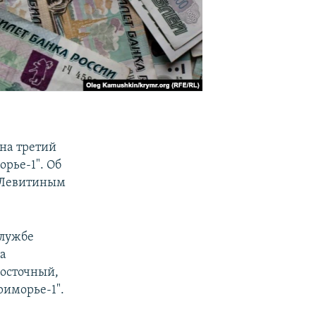
на третий
рье-1". Об
м Левитиным
службе
а
Восточный,
риморье-1".