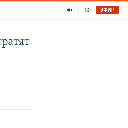
ЭФИР
тратят