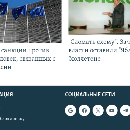
"Сломать схему". За
л санкции против
власти оставили "Ябл
ловек, связанных с
бюллетене
ссии
АЦИЯ
СОЦИАЛЬНЫЕ СЕТИ
ь
 блокировку