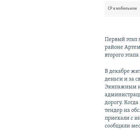
СР в мобильном
Первый этап 
районе Артема
второго этапа
В декабре жи
деньги и за 
Экипажным и 
администраци
дорогу. Когд
тендер на об
приехали с и
сообщили ме