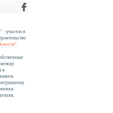
 – участок в
строительство
Новости"
.
собственные
у между
и в
живать
выигравшему
овники
делали,