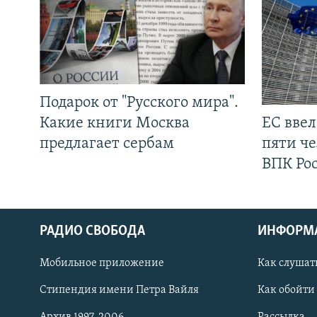
Подарок от "Русского мира".
Какие книги Москва
ЕС вве
предлагает сербам
пяти че
ВПК Ро
РАДИО СВОБОДА
ИНФОРМ
Мобильное приложение
Как слушат
СОЦИАЛЬНЫЕ СЕТИ
Стипендия имени Петра Вайля
Как обойти