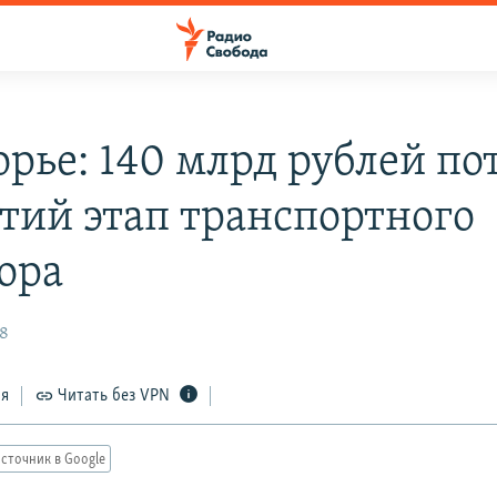
рье: 140 млрд рублей по
етий этап транспортного
ора
18
ся
Читать без VPN
сточник в Google