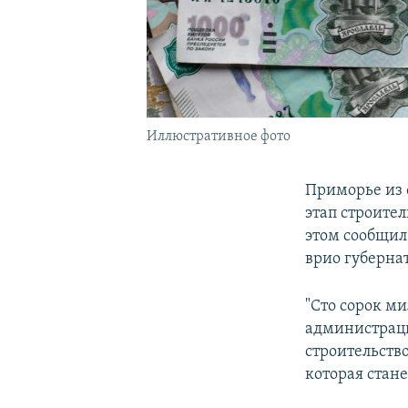
Иллюстративное фото
Приморье из 
этап строите
этом сообщил
врио губерна
"Сто сорок ми
администраци
строительство
которая стан