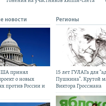
Гонения на участников хиппи-слёта
е новости
Регионы
США принял
15 лет ГУЛАГа для "а
проект о новых
Пушкина". Крутой 
ях против России и
Виктора Гроссмана