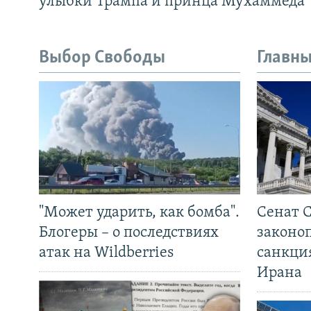
улыбки Трампа и принца Мухаммеда
Выбор Свободы
Главны
"Может ударить, как бомба".
Сенат 
Блогеры – о последствиях
законо
атак на Wildberries
санкци
Ирана