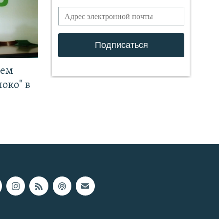
чем
око" в