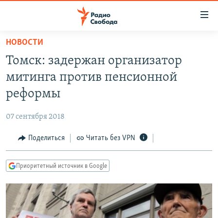
Ссылки
для
упрощенного
НОВОСТИ
ПРОГРАММЫ
доступа
Томск: задержан организатор
ПОДКАСТЫ
Вернуться
митинга против пенсионной
к
АВТОРСКИЕ ПРОЕКТЫ
реформы
основному
ЦИТАТЫ СВОБОДЫ
содержанию
07 сентября 2018
Вернутся
МНЕНИЯ
к
Поделиться
Читать без VPN
КУЛЬТУРА
главной
навигации
IDEL.РЕАЛИИ
Приоритетный источник в Google
Вернутся
КАВКАЗ.РЕАЛИИ
к
СЕВЕР.РЕАЛИИ
поиску
СИБИРЬ.РЕАЛИИ