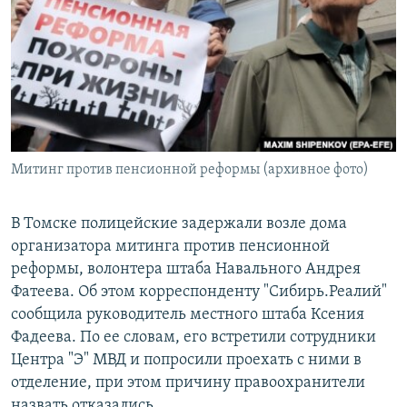
РАСПИСАНИЕ ВЕЩАНИЯ
ПОДПИШИТЕСЬ НА РАССЫЛКУ
СОЦИАЛЬНЫЕ СЕТИ
Митинг против пенсионной реформы (архивное фото)
Все сайты РСЕ/РС
В Томске полицейские задержали возле дома
организатора митинга против пенсионной
реформы, волонтера штаба Навального Андрея
Фатеева. Об этом корреспонденту "Сибирь.Реалий"
сообщила руководитель местного штаба Ксения
Фадеева. По ее словам, его встретили сотрудники
Центра "Э" МВД и попросили проехать с ними в
отделение, при этом причину правоохранители
назвать отказались.