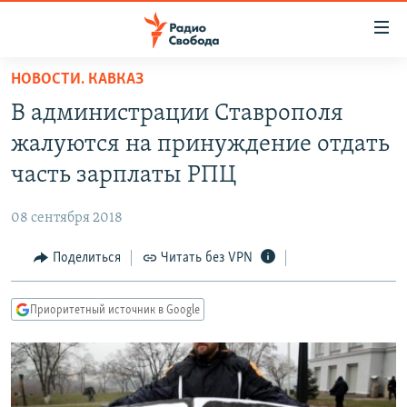
Ссылки
для
упрощенного
НОВОСТИ. КАВКАЗ
ПРОГРАММЫ
доступа
В администрации Ставрополя
ПОДКАСТЫ
Вернуться
жалуются на принуждение отдать
к
АВТОРСКИЕ ПРОЕКТЫ
часть зарплаты РПЦ
основному
ЦИТАТЫ СВОБОДЫ
содержанию
08 сентября 2018
Вернутся
МНЕНИЯ
к
Поделиться
Читать без VPN
КУЛЬТУРА
главной
навигации
IDEL.РЕАЛИИ
Приоритетный источник в Google
Вернутся
КАВКАЗ.РЕАЛИИ
к
СЕВЕР.РЕАЛИИ
поиску
СИБИРЬ.РЕАЛИИ