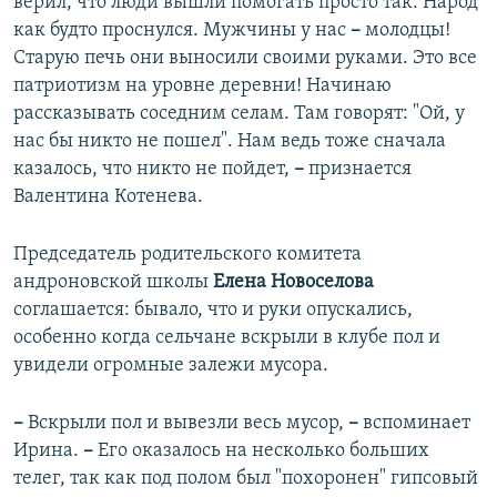
верил, что люди вышли помогать просто так. Народ
как будто проснулся. Мужчины у нас
–
молодцы!
Старую печь они выносили своими руками. Это все
патриотизм на уровне деревни! Начинаю
рассказывать соседним селам. Там говорят: "Ой, у
нас бы никто не пошел". Нам ведь тоже сначала
казалось, что никто не пойдет,
–
признается
Валентина Котенева.
Председатель родительского комитета
андроновской школы
Елена Новоселова
соглашается: бывало, что и руки опускались,
особенно когда сельчане вскрыли в клубе пол и
увидели огромные залежи мусора.
–
Вскрыли пол и вывезли весь мусор,
–
вспоминает
Ирина.
–
Его оказалось на несколько больших
телег, так как под полом был "похоронен" гипсовый