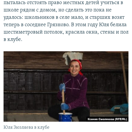
пыталась отстоять право местных детей учиться в
школе рядом с домом, но сделать это пока не
удалось: школьников в селе мало, и старших возят
теперь в соседнее Грязново. В этом году Юля белила
шестиметровый потолок, красила окна, стены и пол
в клубе.
Юля Зюзляева в клубе