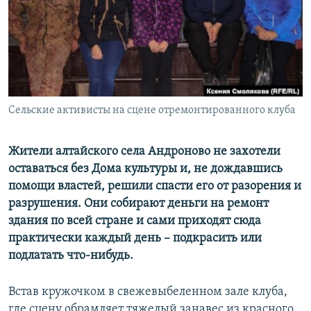
РАСПИСАНИЕ ВЕЩАНИЯ
ПОДПИШИТЕСЬ НА РАССЫЛКУ
СОЦИАЛЬНЫЕ СЕТИ
Сельские активисты на сцене отремонтированного клуба
Жители алтайского села Андроново не захотели
оставаться без Дома культуры и, не дождавшись
Все сайты РСЕ/РС
помощи властей, решили спасти его от разорения и
разрушения. Они собирают деньги на ремонт
здания по всей стране и сами приходят сюда
практически каждый день – подкрасить или
подлатать что-нибудь.
Встав кружочком в свежевыбеленном зале клуба,
где сцену обрамляет тяжелый занавес из красного