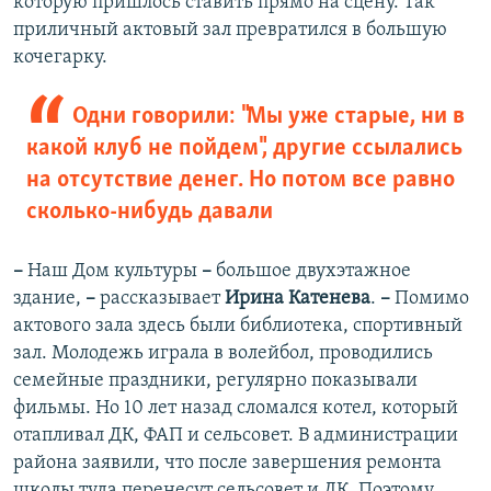
которую пришлось ставить прямо на сцену. Так
приличный актовый зал превратился в большую
кочегарку.
Одни говорили: "Мы уже старые, ни в
какой клуб не пойдем", другие ссылались
на отсутствие денег. Но потом все равно
сколько-нибудь давали
–
Наш Дом культуры
–
большое двухэтажное
здание,
–
рассказывает
Ирина Катенева
.
–
Помимо
актового зала здесь были библиотека, спортивный
зал. Молодежь играла в волейбол, проводились
семейные праздники, регулярно показывали
фильмы. Но 10 лет назад сломался котел, который
отапливал ДК, ФАП и сельсовет. В администрации
района заявили, что после завершения ремонта
школы туда перенесут сельсовет и ДК. Поэтому