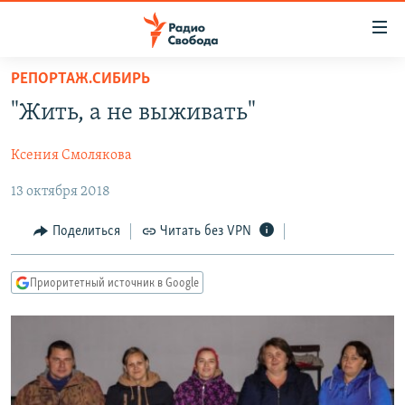
Ссылки
для
упрощенного
РЕПОРТАЖ.СИБИРЬ
ПРОГРАММЫ
доступа
"Жить, а не выживать"
ПОДКАСТЫ
Вернуться
к
Ксения Смолякова
АВТОРСКИЕ ПРОЕКТЫ
основному
13 октября 2018
ЦИТАТЫ СВОБОДЫ
содержанию
Вернутся
МНЕНИЯ
Поделиться
Читать без VPN
к
КУЛЬТУРА
главной
Приоритетный источник в Google
навигации
IDEL.РЕАЛИИ
Вернутся
КАВКАЗ.РЕАЛИИ
к
СЕВЕР.РЕАЛИИ
поиску
СИБИРЬ.РЕАЛИИ