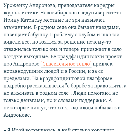
Уроженку Андронова, преподавателя кафедры
журналистики Новосибирского педуниверситета
Ирину Катеневу местные не зря называют
атаманшей. В родном селе она бывает наездами,
навещает бабушку. Проблему с клубом и школой
видели все, но взяться за решение почему-то
отважилась только она и теперь приезжает в село
каждые выходные. Ее краудфандинговый проект
про Андроново
"Спасительное тепло"
привлек
неравнодушных людей и в России, и за ее
пределами. На краудфандинговой платформе
подробно рассказывается "о борьбе за право жить, а
не выживать в родном селе". Люди помогают не
только деньгами, но и словами поддержки. А
некоторые пишут, что хотят однажды побывать в
Андронове.
–
Я Ирой восхищаюсь, в ней столько хорошего