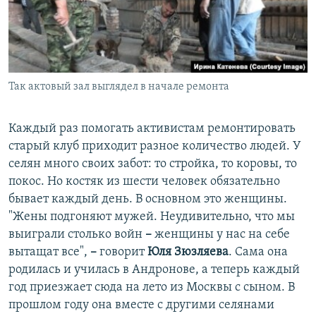
Так актовый зал выглядел в начале ремонта
​Каждый раз помогать активистам ремонтировать
старый клуб приходит разное количество людей. У
селян много своих забот: то стройка, то коровы, то
покос. Но костяк из шести человек обязательно
бывает каждый день. В основном это женщины.
"Жены подгоняют мужей. Неудивительно, что мы
выиграли столько войн
–
​ женщины у нас на себе
вытащат все",
–
говорит
Юля Зюзляева
. Сама она
родилась и училась в Андронове, а теперь каждый
год приезжает сюда на лето из Москвы с сыном. В
прошлом году она вместе с другими селянами