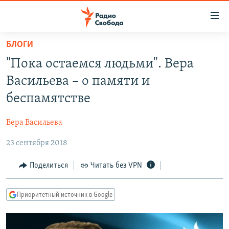
Ссылки
для
упрощенного
БЛОГИ
ПРОГРАММЫ
доступа
"Пока остаемся людьми". Вера
ПОДКАСТЫ
Вернуться
Васильева – о памяти и
к
АВТОРСКИЕ ПРОЕКТЫ
беспамятстве
основному
ЦИТАТЫ СВОБОДЫ
содержанию
Вера Васильева
Вернутся
МНЕНИЯ
к
23 сентября 2018
КУЛЬТУРА
главной
навигации
IDEL.РЕАЛИИ
Поделиться
Читать без VPN
Вернутся
КАВКАЗ.РЕАЛИИ
к
Приоритетный источник в Google
СЕВЕР.РЕАЛИИ
поиску
СИБИРЬ.РЕАЛИИ