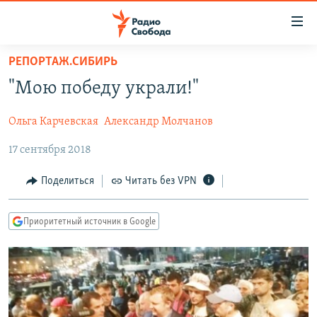
Ссылки
для
упрощенного
РЕПОРТАЖ.СИБИРЬ
ПРОГРАММЫ
доступа
"Мою победу украли!"
ПОДКАСТЫ
Вернуться
к
Ольга Карчевская
Александр Молчанов
АВТОРСКИЕ ПРОЕКТЫ
основному
17 сентября 2018
ЦИТАТЫ СВОБОДЫ
содержанию
Вернутся
МНЕНИЯ
Поделиться
Читать без VPN
к
КУЛЬТУРА
главной
Приоритетный источник в Google
навигации
IDEL.РЕАЛИИ
Вернутся
КАВКАЗ.РЕАЛИИ
к
СЕВЕР.РЕАЛИИ
поиску
СИБИРЬ.РЕАЛИИ