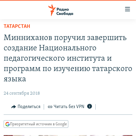
Ссылки
для
упрощенного
ТАТАРСТАН
ПРОГРАММЫ
доступа
Минниханов поручил завершить
ПОДКАСТЫ
Вернуться
создание Национального
к
АВТОРСКИЕ ПРОЕКТЫ
педагогического института и
основному
ЦИТАТЫ СВОБОДЫ
содержанию
программ по изучению татарского
Вернутся
МНЕНИЯ
языка
к
КУЛЬТУРА
главной
24 сентября 2018
навигации
IDEL.РЕАЛИИ
Вернутся
Поделиться
Читать без VPN
КАВКАЗ.РЕАЛИИ
к
СЕВЕР.РЕАЛИИ
поиску
Приоритетный источник в Google
СИБИРЬ.РЕАЛИИ