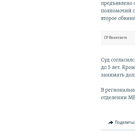
предъявлено 
полномочий с
второе обвин
СР Вконтакте
Суд согласил
до 5 лет. Кр
занимать дол
В региональн
отделении М
Поделить