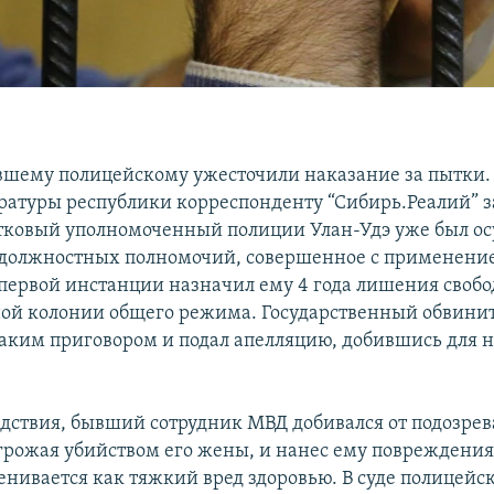
вшему полицейскому ужесточили наказание за пытки. 
ратуры республики корреспонденту “Сибирь.Реалий” з
ковый уполномоченный полиции Улан-Удэ уже был ос
должностных полномочий, совершенное с применение
 первой инстанции назначил ему 4 года лишения свобо
ой колонии общего режима. Государственный обвинит
таким приговором и подал апелляцию, добившись для н
едствия, бывший сотрудник МВД добивался от подозре
грожая убийством его жены, и нанес ему повреждения,
енивается как тяжкий вред здоровью. В суде полицейс