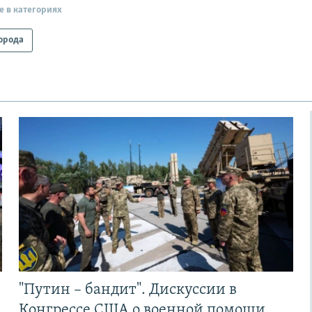
е в категориях
орода
"Путин – бандит". Дискуссии в
Конгрессе США о военной помощи