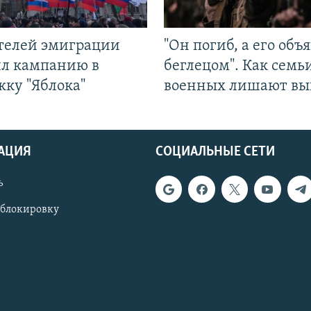
ятелей эмиграции
"Он погиб, а его объ
ил кампанию в
беглецом". Как семь
жку "Яблока"
военных лишают вы
АЦИЯ
СОЦИАЛЬНЫЕ СЕТИ
ь
 блокировку