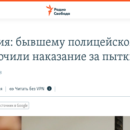
ия: бывшему полицейск
очили наказание за пыт
8
ся
Читать без VPN
сточник в Google