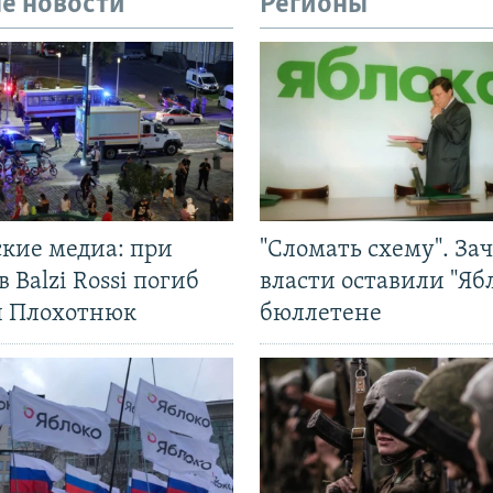
е новости
Регионы
ские медиа: при
"Сломать схему". За
в Balzi Rossi погиб
власти оставили "Ябл
л Плохотнюк
бюллетене