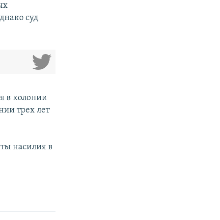
ых
днако суд
я в колонии
нии трех лет
кты насилия в