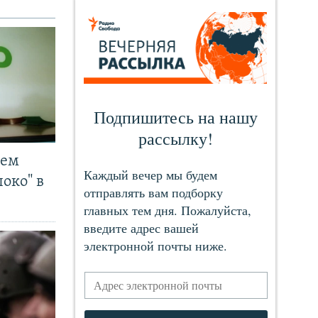
чем
око" в