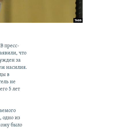
В пресс-
аявили, что
ужден за
м насилия.
ды в
ель не
его 5 лет
ваемого
 одно из
кому было