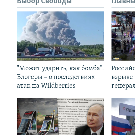
Выбор Свободы
Главны
"Может ударить, как бомба".
Россий
Блогеры – о последствиях
взрыве 
атак на Wildberries
генера