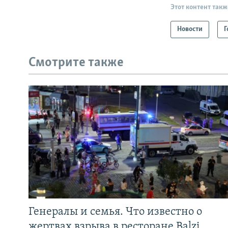
Этот контент такж
Новости
Г
Смотрите также
Генералы и семья. Что известно о
жертвах взрыва в ресторане Balzi