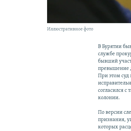
Иллюстративное фото
В Бурятии бы
службе проку
бывший участ
превышение 
При этом суд
исправительн
согласился с 
колонии.
По версии сл
признания, у
которых расц