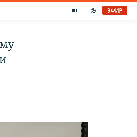
ЭФИР
ому
ки