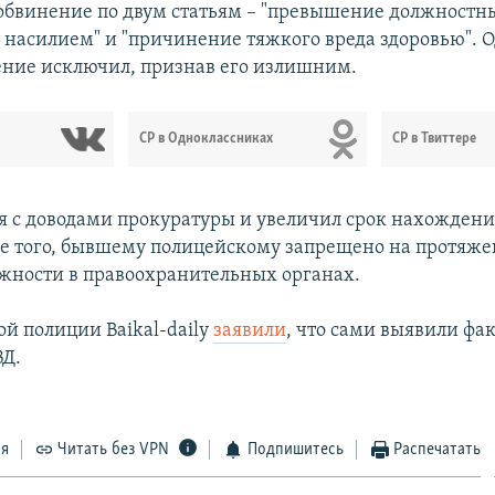
обвинение по двум статьям – "превышение должностн
 насилием" и "причинение тяжкого вреда здоровью". О
ение исключил, признав его излишним.
СР в Одноклассниках
СР в Твиттере
ся с доводами прокуратуры и увеличил срок нахождени
оме того, бывшему полицейскому запрещено на протяже
жности в правоохранительных органах.
ой полиции Baikal-daily
заявили
, что сами выявили фа
ВД.
ся
Читать без VPN
Подпишитесь
Распечатать